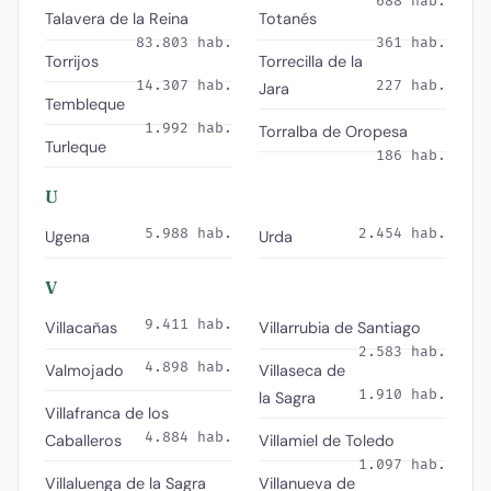
688 hab.
Talavera de la Reina
Totanés
83.803 hab.
361 hab.
Torrijos
Torrecilla de la
14.307 hab.
227 hab.
Jara
Tembleque
1.992 hab.
Torralba de Oropesa
Turleque
186 hab.
U
5.988 hab.
2.454 hab.
Ugena
Urda
V
9.411 hab.
Villacañas
Villarrubia de Santiago
2.583 hab.
4.898 hab.
Valmojado
Villaseca de
1.910 hab.
la Sagra
Villafranca de los
4.884 hab.
Caballeros
Villamiel de Toledo
1.097 hab.
Villaluenga de la Sagra
Villanueva de