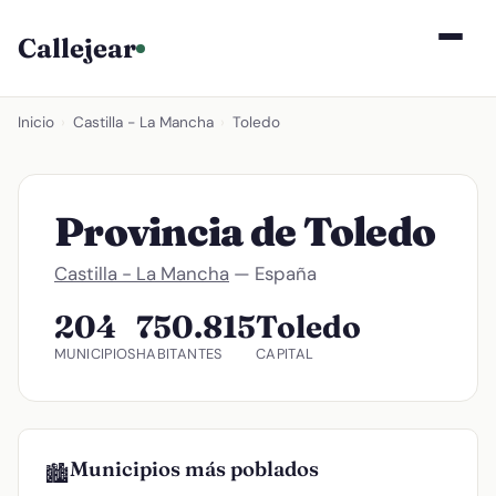
Callejear
Inicio
›
Castilla - La Mancha
›
Toledo
Provincia de Toledo
Castilla - La Mancha
— España
204
750.815
Toledo
MUNICIPIOS
HABITANTES
CAPITAL
Municipios más poblados
🏙️