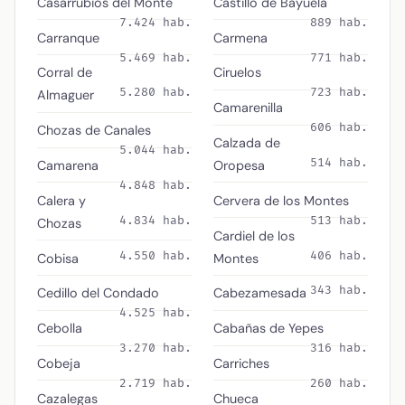
Casarrubios del Monte
Castillo de Bayuela
7.424 hab.
889 hab.
Carranque
Carmena
5.469 hab.
771 hab.
Corral de
Ciruelos
5.280 hab.
723 hab.
Almaguer
Camarenilla
606 hab.
Chozas de Canales
Calzada de
5.044 hab.
514 hab.
Camarena
Oropesa
4.848 hab.
Calera y
Cervera de los Montes
4.834 hab.
513 hab.
Chozas
Cardiel de los
4.550 hab.
406 hab.
Cobisa
Montes
343 hab.
Cedillo del Condado
Cabezamesada
4.525 hab.
Cebolla
Cabañas de Yepes
3.270 hab.
316 hab.
Cobeja
Carriches
2.719 hab.
260 hab.
Cazalegas
Chueca