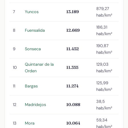
879,27
7
Yuncos
13.189
hab/km²
186,31
8
Fuensalida
12.669
hab/km²
190,87
9
Sonseca
11.452
hab/km²
Quintanar de la
129,03
10
11.355
Orden
hab/km²
125,99
11
Bargas
11.274
hab/km²
38,5
12
Madridejos
10.088
hab/km²
59,34
13
Mora
10.064
hab/km²