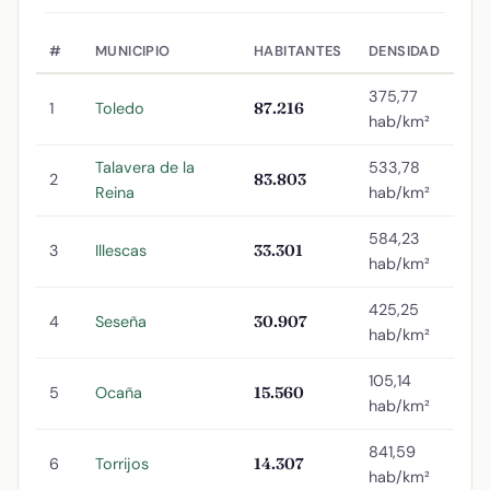
#
MUNICIPIO
HABITANTES
DENSIDAD
375,77
1
Toledo
87.216
hab/km²
Talavera de la
533,78
2
83.803
Reina
hab/km²
584,23
3
Illescas
33.301
hab/km²
425,25
4
Seseña
30.907
hab/km²
105,14
5
Ocaña
15.560
hab/km²
841,59
6
Torrijos
14.307
hab/km²