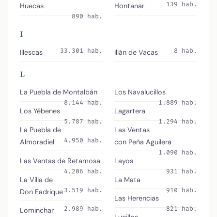
139 hab.
Huecas
Hontanar
890 hab.
I
33.301 hab.
8 hab.
Illescas
Illán de Vacas
L
La Puebla de Montalbán
Los Navalucillos
8.144 hab.
1.889 hab.
Los Yébenes
Lagartera
5.787 hab.
1.294 hab.
La Puebla de
Las Ventas
4.950 hab.
Almoradiel
con Peña Aguilera
1.090 hab.
Las Ventas de Retamosa
Layos
4.206 hab.
931 hab.
La Villa de
La Mata
3.519 hab.
910 hab.
Don Fadrique
Las Herencias
2.989 hab.
821 hab.
Lominchar