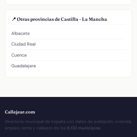
📍 Otras provincias de Castilla - La Mancha
Albacete
Ciudad Real
Cuenca
Guadalajara
Callejear.com
Directorio municipal de España con datos de población, vivienda,
empleo, renta y callejero de los
8.132 municipios
.