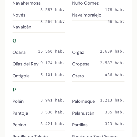
Navahermosa
Nuño Gómez
3.587 hab.
178 hab.
Novés
Navalmoralejo
3.564 hab.
56 hab.
Navalcán
O
15.560 hab.
2.639 hab.
Ocaña
Orgaz
9.174 hab.
2.587 hab.
Olías del Rey
Oropesa
5.101 hab.
436 hab.
Ontígola
Otero
P
3.941 hab.
1.213 hab.
Polán
Palomeque
3.536 hab.
335 hab.
Pantoja
Pelahustán
3.421 hab.
323 hab.
Pepino
Parrillas
Portillo de Toledo
Puerto de San Vicente