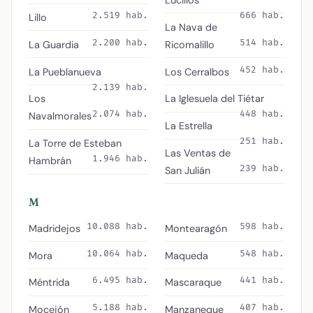
Lucillos
2.519 hab.
666 hab.
Lillo
La Nava de
2.200 hab.
514 hab.
La Guardia
Ricomalillo
452 hab.
La Pueblanueva
Los Cerralbos
2.139 hab.
Los
La Iglesuela del Tiétar
2.074 hab.
448 hab.
Navalmorales
La Estrella
251 hab.
La Torre de Esteban
Las Ventas de
1.946 hab.
Hambrán
239 hab.
San Julián
M
10.088 hab.
598 hab.
Madridejos
Montearagón
10.064 hab.
548 hab.
Mora
Maqueda
6.495 hab.
441 hab.
Méntrida
Mascaraque
5.188 hab.
407 hab.
Mocejón
Manzaneque