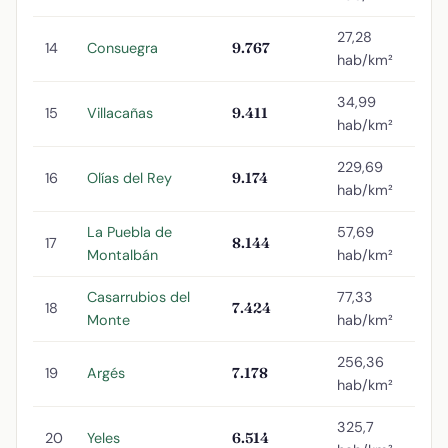
27,28
14
Consuegra
9.767
hab/km²
34,99
15
Villacañas
9.411
hab/km²
229,69
16
Olías del Rey
9.174
hab/km²
La Puebla de
57,69
17
8.144
Montalbán
hab/km²
Casarrubios del
77,33
18
7.424
Monte
hab/km²
256,36
19
Argés
7.178
hab/km²
325,7
20
Yeles
6.514