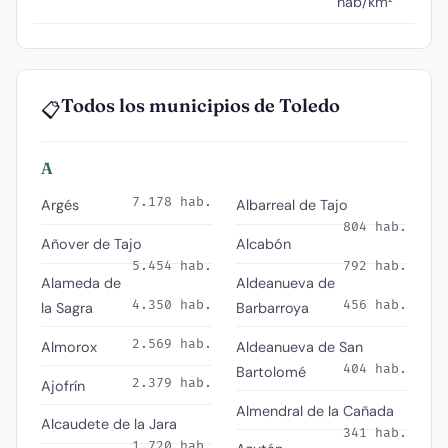
hab/km²
Todos los municipios de Toledo
📋
A
7.178 hab.
Argés
Albarreal de Tajo
804 hab.
Añover de Tajo
Alcabón
5.454 hab.
792 hab.
Alameda de
Aldeanueva de
4.350 hab.
456 hab.
la Sagra
Barbarroya
2.569 hab.
Almorox
Aldeanueva de San
404 hab.
Bartolomé
2.379 hab.
Ajofrín
Almendral de la Cañada
Alcaudete de la Jara
341 hab.
1.720 hab.