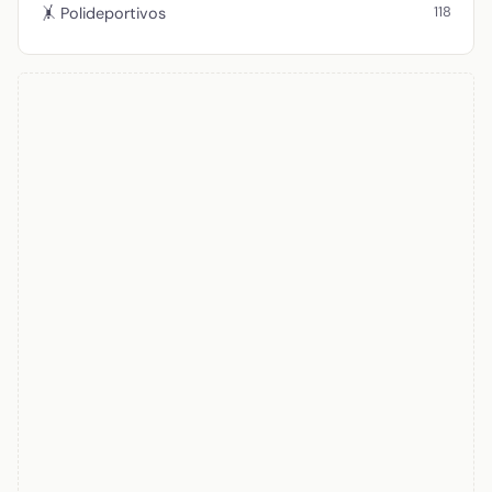
118
🤸 Polideportivos