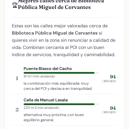
Mejores calles cerca de Biblioteca
🏆
Pública Miguel de Cervantes
Estas son las calles mejor valoradas cerca de
Biblioteca Pública Miguel de Cervantes
si
quieres vivir en la zona sin renunciar a calidad de
vida. Combinan cercanía al POI con un buen
índice de servicios, tranquilidad y caminabilidad.
Puente Blasco del Cacho
94
81 m
·
1 min andando
1
/100 QOL
la combinación más equilibrada: muy
cerca del POI y destaca en tranquilidad.
Calle de Manuel Lasala
94
220 m
·
3 min andando
2
/100 QOL
alternativa muy próxima, con buen
equilibrio general.