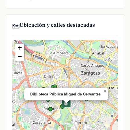
Ubicación y calles destacadas
🗺️
+
−
×
Biblioteca Pública Miguel de Cervantes
📚