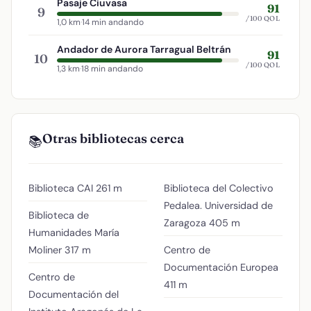
Pasaje Ciuvasa
91
9
/100 QOL
1,0 km
·
14 min andando
Andador de Aurora Tarragual Beltrán
91
10
/100 QOL
1,3 km
·
18 min andando
Otras bibliotecas cerca
📚
Biblioteca CAI
261 m
Biblioteca del Colectivo
Pedalea. Universidad de
Biblioteca de
Zaragoza
405 m
Humanidades María
Moliner
317 m
Centro de
Documentación Europea
Centro de
411 m
Documentación del