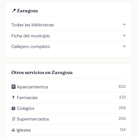
📍 Zaragoza
→
Todas las bibliotecas
→
Ficha del municipio
→
Callejero completo
Otros servicios en Zaragoza
623
🅿️ Aparcamientos
322
💊 Farmacias
258
🏫 Colegios
209
🛒 Supermercados
124
⛪ Iglesias