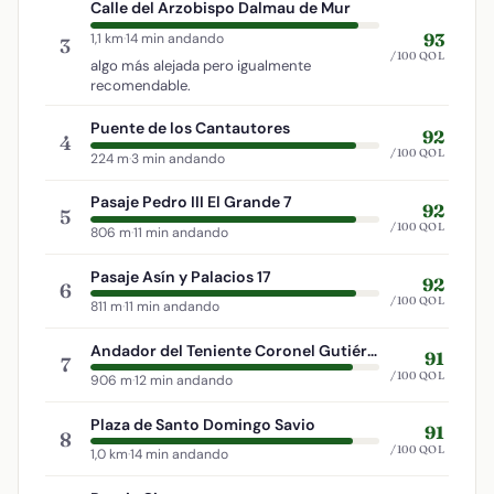
Calle del Arzobispo Dalmau de Mur
93
1,1 km
·
14 min andando
3
/100 QOL
algo más alejada pero igualmente
recomendable.
Puente de los Cantautores
92
4
/100 QOL
224 m
·
3 min andando
Pasaje Pedro III El Grande 7
92
5
/100 QOL
806 m
·
11 min andando
Pasaje Asín y Palacios 17
92
6
/100 QOL
811 m
·
11 min andando
Andador del Teniente Coronel Gutiérrez Mellado
91
7
/100 QOL
906 m
·
12 min andando
Plaza de Santo Domingo Savio
91
8
/100 QOL
1,0 km
·
14 min andando