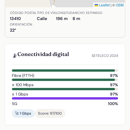
Leaflet
|
©
OSM
Ubicación de Calle Campanas en Agudo, Ciudad Real. Coord
CÓDIGO POSTAL
TIPO DE VÍA
LONGITUD
ANCHO ESTIMADO
13410
Calle
196 m
8 m
ORIENTACIÓN
22°
Conectividad digital
📡
SETELECO 2024
Fibra (FTTH)
97%
≥ 100 Mbps
97%
≥ 1 Gbps
97%
5G
100%
🚀 1 Gbps
Score: 97/100