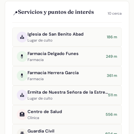
Servicios y puntos de interés
📍
10 cerca
Iglesia de San Benito Abad
⛪
186 m
Lugar de culto
Farmacia Delgado Funes
💊
249 m
Farmacia
Farmacia Herrera García
💊
361 m
Farmacia
Ermita de Nuestra Señora de la Estrella
⛪
511 m
Lugar de culto
Centro de Salud
🏥
556 m
Clínica
Guardia Civil
🚔
604 m