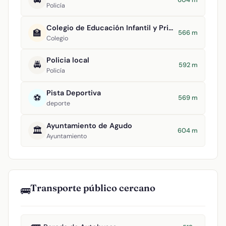
Policía
Colegio de Educación Infantil y Primaria Virgen de la Estrella
🏫
566 m
Colegio
Policia local
🚔
592 m
Policía
Pista Deportiva
⚽
569 m
deporte
Ayuntamiento de Agudo
🏛️
604 m
Ayuntamiento
Transporte público cercano
🚌