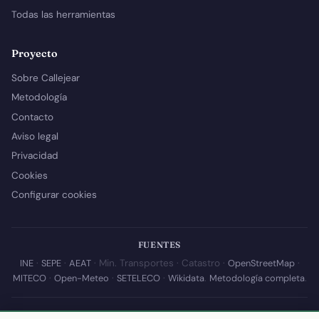
Todas las herramientas
Proyecto
Sobre Callejear
Metodología
Contacto
Aviso legal
Privacidad
Cookies
Configurar cookies
FUENTES
INE
·
SEPE
·
AEAT
· Min. Transportes · Catastro ·
OpenStreetMap
·
MITECO
·
Open-Meteo
·
SETELECO
·
Wikidata
.
Metodología completa
.
© 2026 Callejear.com — Directorio municipal de España con datos