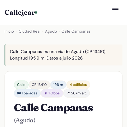
Callejear
Inicio
›
Ciudad Real
›
Agudo
›
Calle Campanas
Calle Campanas es una vía de Agudo (CP 13410).
Longitud 195,9 m. Datos a julio 2026.
Calle
CP 13410
196 m
4 edificios
🚌 1 paradas
📡 1 Gbps
📍 567m alt.
Calle Campanas
(Agudo)