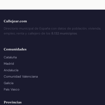
Callejear.com
Directorio municipal de España con datos de población, vivienda,
empleo, renta y callejero de los
8.132 municipios
.
Comunidades
Cataluña
Madrid
Andalucía
Comunidad Valenciana
Galicia
País Vasco
Provincias