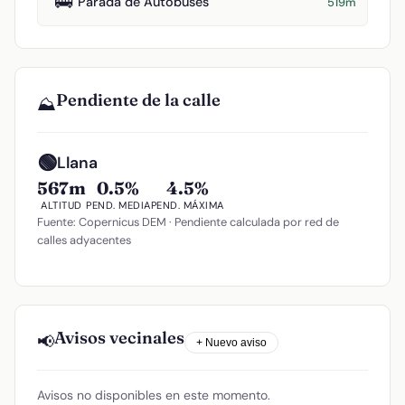
🚌
Parada de Autobuses
519m
Pendiente de la calle
⛰️
🟢
Llana
567m
0.5%
4.5%
ALTITUD
PEND. MEDIA
PEND. MÁXIMA
Fuente: Copernicus DEM · Pendiente calculada por red de
calles adyacentes
Avisos vecinales
📢
+ Nuevo aviso
Avisos no disponibles en este momento.