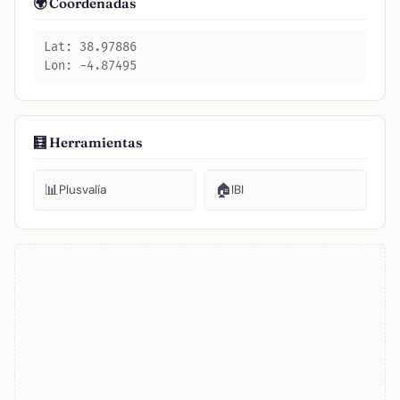
🌍 Coordenadas
Lat: 38.97886
Lon: -4.87495
🧮 Herramientas
📊
🏠
Plusvalía
IBI