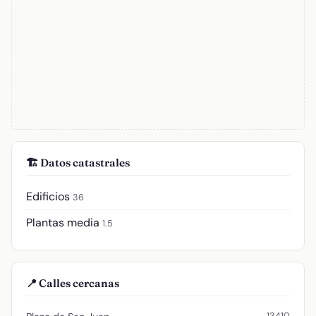
🏗️ Datos catastrales
Edificios
36
Plantas media
1.5
📍 Calles cercanas
13410