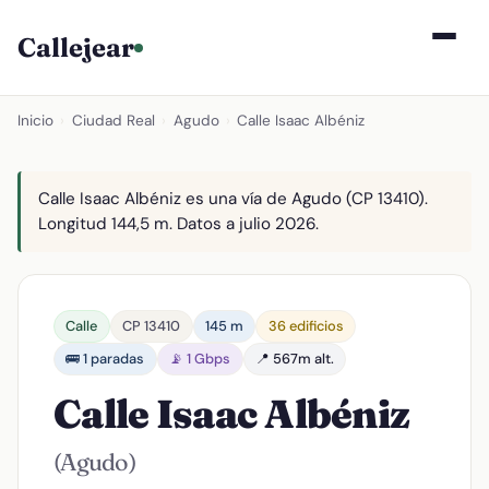
Callejear
Inicio
›
Ciudad Real
›
Agudo
›
Calle Isaac Albéniz
Calle Isaac Albéniz es una vía de Agudo (CP 13410).
Longitud 144,5 m. Datos a julio 2026.
Calle
CP 13410
145 m
36 edificios
🚌 1 paradas
📡 1 Gbps
📍 567m alt.
Calle Isaac Albéniz
(Agudo)