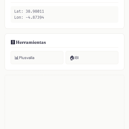
Lat: 38.98011
Lon: -4.87394
🧮 Herramientas
📊
🏠
Plusvalía
IBI