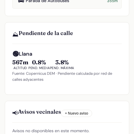
🚌
Parada de Autobuses
355m
Pendiente de la calle
⛰️
🟢
Llana
567m
0.8%
3.8%
ALTITUD
PEND. MEDIA
PEND. MÁXIMA
Fuente: Copernicus DEM · Pendiente calculada por red de
calles adyacentes
Avisos vecinales
📢
+ Nuevo aviso
Avisos no disponibles en este momento.