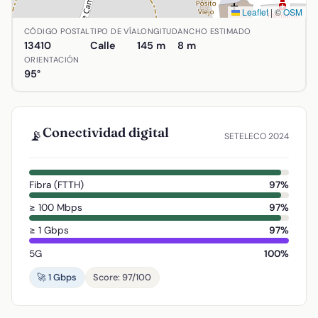
Leaflet
|
©
OSM
Ubicación de Calle Isaac Albéniz en Agudo, Ciudad Real. C
CÓDIGO POSTAL
TIPO DE VÍA
LONGITUD
ANCHO ESTIMADO
13410
Calle
145 m
8 m
ORIENTACIÓN
95°
Conectividad digital
📡
SETELECO 2024
Fibra (FTTH)
97%
≥ 100 Mbps
97%
≥ 1 Gbps
97%
5G
100%
🚀 1 Gbps
Score: 97/100