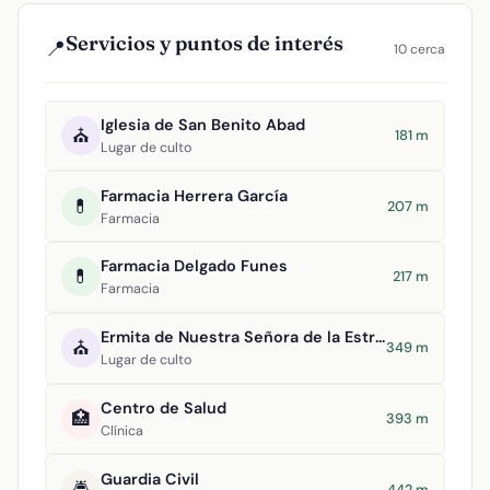
Servicios y puntos de interés
📍
10 cerca
Iglesia de San Benito Abad
⛪
181 m
Lugar de culto
Farmacia Herrera García
💊
207 m
Farmacia
Farmacia Delgado Funes
💊
217 m
Farmacia
Ermita de Nuestra Señora de la Estrella
⛪
349 m
Lugar de culto
Centro de Salud
🏥
393 m
Clínica
Guardia Civil
🚔
442 m