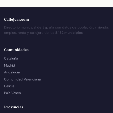
Callejear.com
Directorio municipal de España con datos de población, vivienda,
empleo, renta y callejero de los
8.132 municipios
.
Comunidades
Cataluña
Madrid
Andalucía
Comunidad Valenciana
Galicia
País Vasco
Provincias