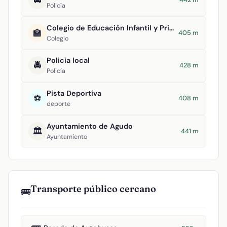
Policía
Colegio de Educación Infantil y Primaria Virgen de la Estrella
🏫
405 m
Colegio
Policia local
🚔
428 m
Policía
Pista Deportiva
⚽
408 m
deporte
Ayuntamiento de Agudo
🏛️
441 m
Ayuntamiento
Transporte público cercano
🚌