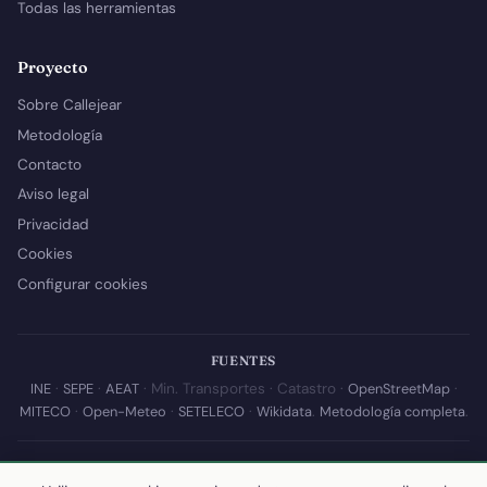
Todas las herramientas
Proyecto
Sobre Callejear
Metodología
Contacto
Aviso legal
Privacidad
Cookies
Configurar cookies
FUENTES
INE
·
SEPE
·
AEAT
· Min. Transportes · Catastro ·
OpenStreetMap
·
MITECO
·
Open-Meteo
·
SETELECO
·
Wikidata
.
Metodología completa
.
© 2026 Callejear.com — Directorio municipal de España con datos