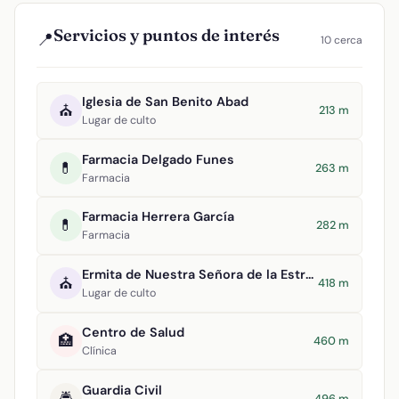
Servicios y puntos de interés
📍
10 cerca
Iglesia de San Benito Abad
⛪
213 m
Lugar de culto
Farmacia Delgado Funes
💊
263 m
Farmacia
Farmacia Herrera García
💊
282 m
Farmacia
Ermita de Nuestra Señora de la Estrella
⛪
418 m
Lugar de culto
Centro de Salud
🏥
460 m
Clínica
Guardia Civil
🚔
496 m