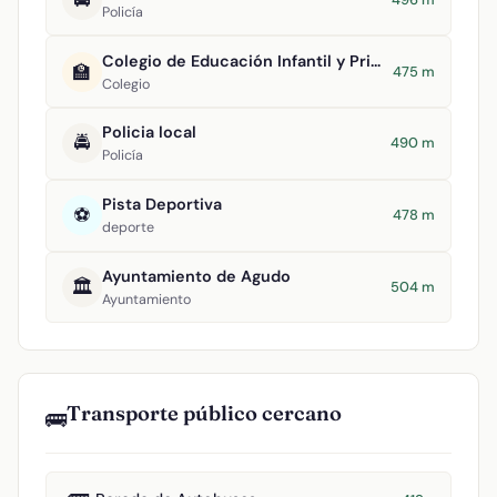
Policía
Colegio de Educación Infantil y Primaria Virgen de la Estrella
🏫
475 m
Colegio
Policia local
🚔
490 m
Policía
Pista Deportiva
⚽
478 m
deporte
Ayuntamiento de Agudo
🏛️
504 m
Ayuntamiento
Transporte público cercano
🚌