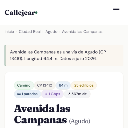
Callejear
Inicio
›
Ciudad Real
›
Agudo
›
Avenida las Campanas
Avenida las Campanas es una vía de Agudo (CP
13410). Longitud 64,4 m. Datos a julio 2026.
Camino
CP 13410
64 m
25 edificios
🚌 1 paradas
📡 1 Gbps
📍 567m alt.
Avenida las
Campanas
(Agudo)