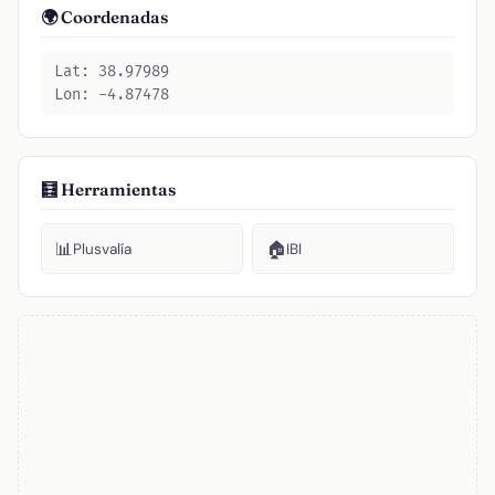
🌍 Coordenadas
Lat: 38.97989
Lon: -4.87478
🧮 Herramientas
📊
🏠
Plusvalía
IBI