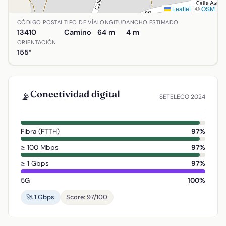
Leaflet
|
©
OSM
Ubicación de Avenida las Campanas en Agudo, Ciudad Real.
CÓDIGO POSTAL
TIPO DE VÍA
LONGITUD
ANCHO ESTIMADO
13410
Camino
64 m
4 m
ORIENTACIÓN
155°
Conectividad digital
📡
SETELECO 2024
Fibra (FTTH)
97%
≥ 100 Mbps
97%
≥ 1 Gbps
97%
5G
100%
🚀 1 Gbps
Score: 97/100