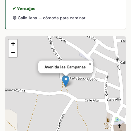
✔ Ventajas
🟢 Calle llana — cómoda para caminar
+
−
×
Avenida las Campanas