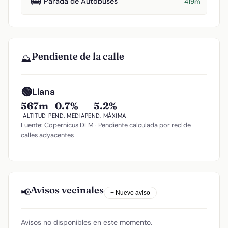
🚌
Parada de Autobuses
419m
Pendiente de la calle
⛰️
🟢
Llana
567m
0.7%
5.2%
ALTITUD
PEND. MEDIA
PEND. MÁXIMA
Fuente: Copernicus DEM · Pendiente calculada por red de
calles adyacentes
Avisos vecinales
📢
+ Nuevo aviso
Avisos no disponibles en este momento.