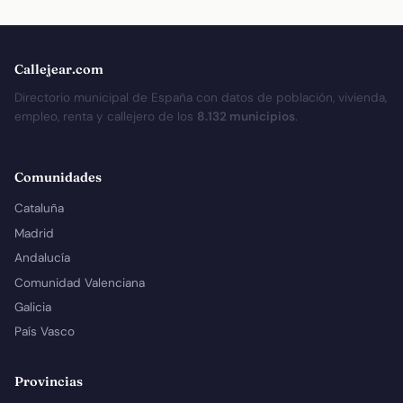
Callejear.com
Directorio municipal de España con datos de población, vivienda,
empleo, renta y callejero de los
8.132 municipios
.
Comunidades
Cataluña
Madrid
Andalucía
Comunidad Valenciana
Galicia
País Vasco
Provincias