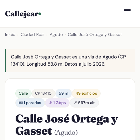
Callejear
Inicio
›
Ciudad Real
›
Agudo
›
Calle José Ortega y Gasset
Calle José Ortega y Gasset es una vía de Agudo (CP
13410). Longitud 58,8 m. Datos a julio 2026.
Calle
CP 13410
59 m
49 edificios
🚌 1 paradas
📡 1 Gbps
📍 567m alt.
Calle José Ortega y
Gasset
(Agudo)