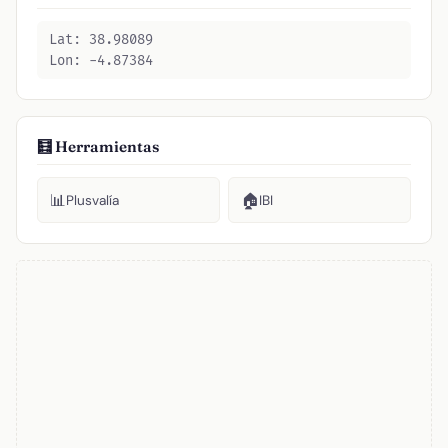
Lat: 38.98089
Lon: -4.87384
🧮 Herramientas
📊
🏠
Plusvalía
IBI