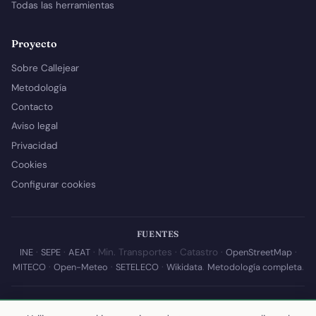
Todas las herramientas
Proyecto
Sobre Callejear
Metodología
Contacto
Aviso legal
Privacidad
Cookies
Configurar cookies
FUENTES
INE
·
SEPE
·
AEAT
· Min. Transportes · Catastro ·
OpenStreetMap
·
MITECO
·
Open-Meteo
·
SETELECO
·
Wikidata
.
Metodología completa
.
© 2026 Callejear.com — Directorio municipal de España con datos