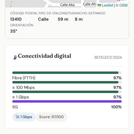
Leaflet
|
©
OSM
Ubicación de Calle José Ortega y Gasset en Agudo, Ciudad
CÓDIGO POSTAL
TIPO DE VÍA
LONGITUD
ANCHO ESTIMADO
13410
Calle
59 m
8 m
ORIENTACIÓN
35°
Conectividad digital
📡
SETELECO 2024
Fibra (FTTH)
97%
≥ 100 Mbps
97%
≥ 1 Gbps
97%
5G
100%
🚀 1 Gbps
Score: 97/100