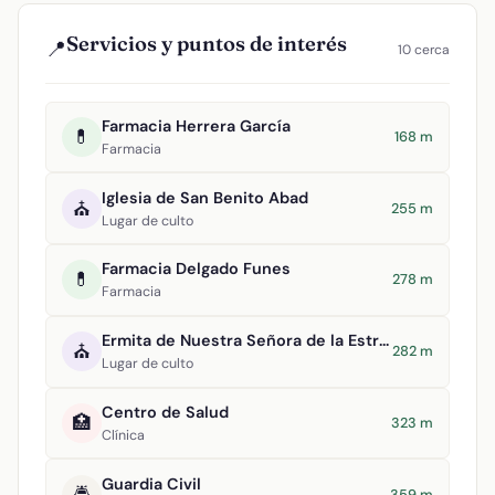
Servicios y puntos de interés
📍
10 cerca
Farmacia Herrera García
💊
168 m
Farmacia
Iglesia de San Benito Abad
⛪
255 m
Lugar de culto
Farmacia Delgado Funes
💊
278 m
Farmacia
Ermita de Nuestra Señora de la Estrella
⛪
282 m
Lugar de culto
Centro de Salud
🏥
323 m
Clínica
Guardia Civil
🚔
359 m