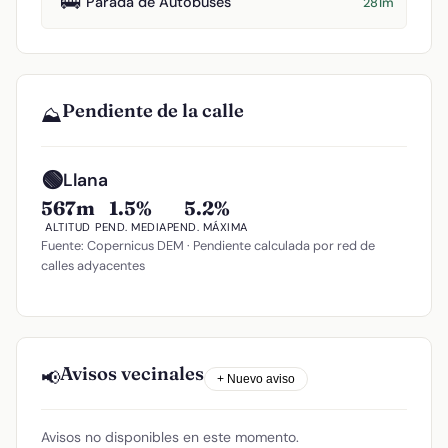
🚌
Parada de Autobuses
281m
Pendiente de la calle
⛰️
🟢
Llana
567m
1.5%
5.2%
ALTITUD
PEND. MEDIA
PEND. MÁXIMA
Fuente: Copernicus DEM · Pendiente calculada por red de
calles adyacentes
Avisos vecinales
📢
+ Nuevo aviso
Avisos no disponibles en este momento.