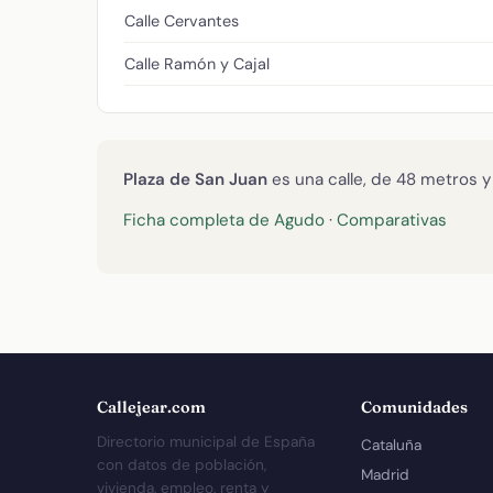
Calle Cervantes
Calle Ramón y Cajal
Plaza de San Juan
es una calle, de 48 metros y
Ficha completa de Agudo
·
Comparativas
Callejear.com
Comunidades
Directorio municipal de España
Cataluña
con datos de población,
Madrid
vivienda, empleo, renta y