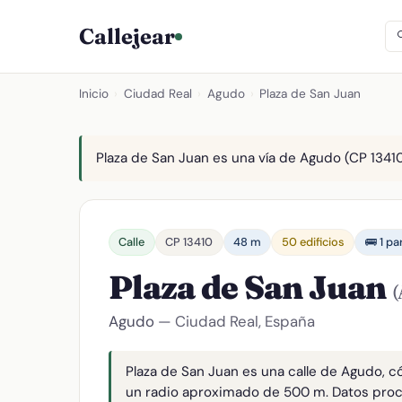
Callejear
Inicio
›
Ciudad Real
›
Agudo
›
Plaza de San Juan
Plaza de San Juan es una vía de Agudo (CP 13410)
Calle
CP 13410
48 m
50 edificios
🚌 1 p
Plaza de San Juan
(
Agudo
— Ciudad Real, España
Plaza de San Juan es una calle de Agudo, c
un radio aproximado de 500 m. Datos pro