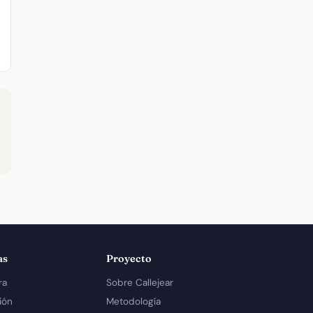
as
Proyecto
ra
Sobre Callejear
ión
Metodología