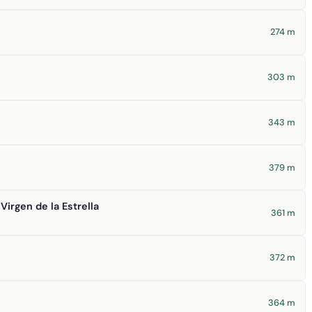
274 m
303 m
343 m
379 m
Virgen de la Estrella
361 m
372 m
364 m