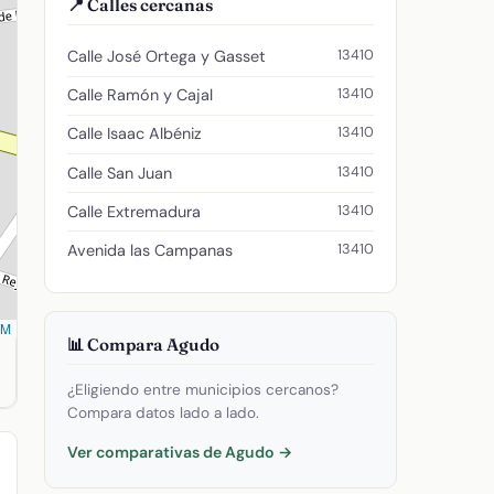
📍 Calles cercanas
13410
Calle José Ortega y Gasset
13410
Calle Ramón y Cajal
13410
Calle Isaac Albéniz
13410
Calle San Juan
13410
Calle Extremadura
13410
Avenida las Campanas
SM
📊 Compara Agudo
1333333325. Código postal: 13410.
¿Eligiendo entre municipios cercanos?
Compara datos lado a lado.
Ver comparativas de Agudo →