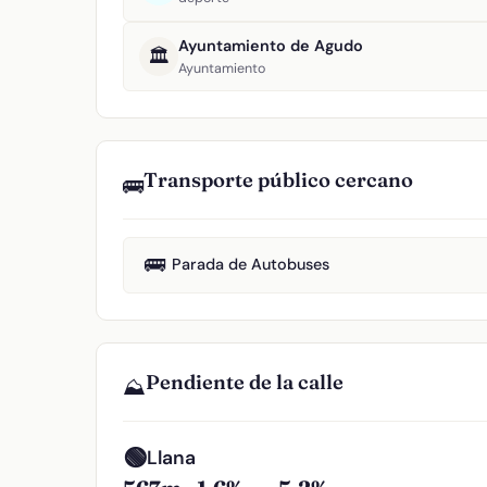
Ayuntamiento de Agudo
🏛️
Ayuntamiento
Transporte público cercano
🚌
🚌
Parada de Autobuses
Pendiente de la calle
⛰️
🟢
Llana