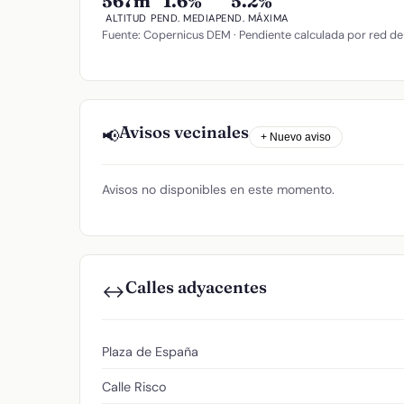
567m
1.6%
5.2%
ALTITUD
PEND. MEDIA
PEND. MÁXIMA
Fuente: Copernicus DEM · Pendiente calculada por red de
Avisos vecinales
📢
+ Nuevo aviso
Avisos no disponibles en este momento.
Calles adyacentes
↔️
Plaza de España
Calle Risco