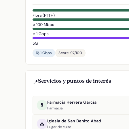
Fibra (FTTH)
≥ 100 Mbps
≥ 1 Gbps
5G
🚀 1 Gbps
Score: 97/100
Servicios y puntos de interés
📍
Farmacia Herrera García
💊
Farmacia
Iglesia de San Benito Abad
⛪
Lugar de culto