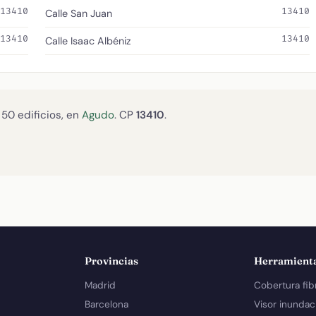
13410
13410
Calle San Juan
13410
13410
Calle Isaac Albéniz
 50 edificios, en
Agudo
. CP
13410
.
Provincias
Herramient
Madrid
Cobertura fib
Barcelona
Visor inundac