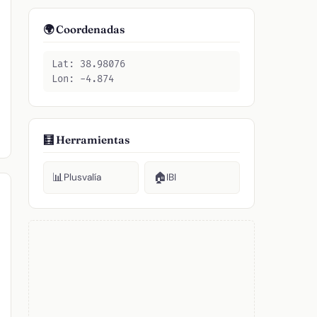
🌍 Coordenadas
Lat: 38.98076
Lon: -4.874
🧮 Herramientas
📊
🏠
Plusvalía
IBI