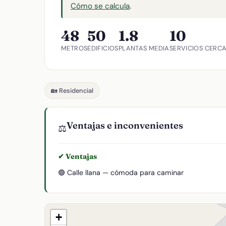
Cómo se calcula
.
48
50
1.8
10
METROS
EDIFICIOS
PLANTAS MEDIA
SERVICIOS CERC
🏡 Residencial
Ventajas e inconvenientes
⚖️
✔ Ventajas
🟢 Calle llana — cómoda para caminar
+