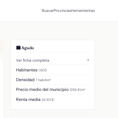
Buscar
Provincias
Herramientas
🏙️ Agudo
→
Ver ficha completa
Habitantes
1.605
Densidad
7 hab/km²
Precio medio del municipio
1256 €/m²
Renta media
24.101 €