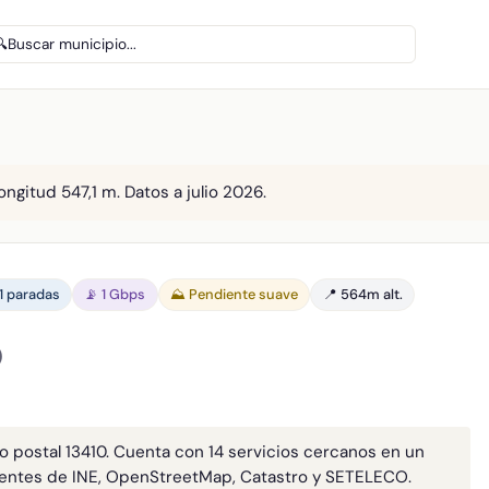
🔍
Buscar municipio...
ongitud 547,1 m. Datos a julio 2026.
 1 paradas
📡 1 Gbps
⛰️ Pendiente suave
📍 564m alt.
)
go postal 13410. Cuenta con 14 servicios cercanos en un
entes de INE, OpenStreetMap, Catastro y SETELECO.