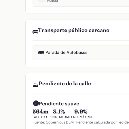
Policía
Transporte público cercano
🚌
🚌
Parada de Autobuses
Pendiente de la calle
⛰️
🟡
Pendiente suave
564m
3.1%
9.9%
ALTITUD
PEND. MEDIA
PEND. MÁXIMA
Fuente: Copernicus DEM · Pendiente calculada por red de