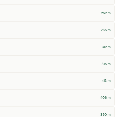
252 m
265 m
312 m
315 m
413 m
406 m
390 m