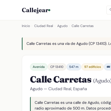
Callejear
Inicio
›
Ciudad Real
›
Agudo
›
Calle Carretas
Calle Carretas es una vía de Agudo (CP 13410). L
Avenida
CP 13410
547 m
97 edificios
🚌
Calle Carretas
(Agudo
Agudo
— Ciudad Real, España
Calle Carretas es una calle de Agudo, códi
radio aproximado de 500 m. Datos proced