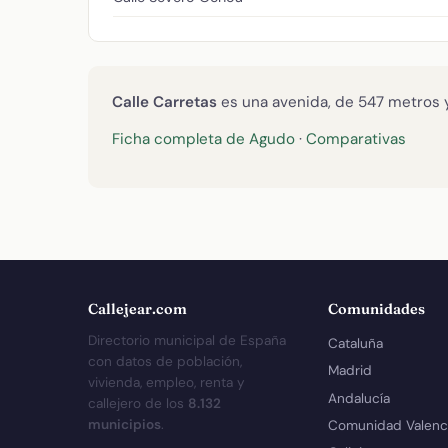
Calle Carretas
es una avenida, de 547 metros y
Ficha completa de Agudo
·
Comparativas
Callejear.com
Comunidades
Directorio municipal de España
Cataluña
con datos de población,
Madrid
vivienda, empleo, renta y
Andalucía
callejero de los
8.132
municipios
.
Comunidad Valenc