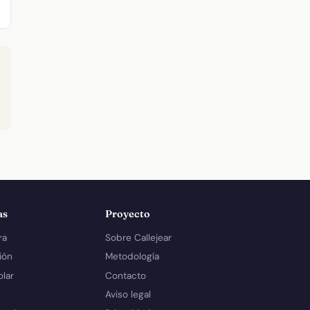
as
Proyecto
ra
Sobre Callejear
ión
Metodología
olar
Contacto
Aviso legal