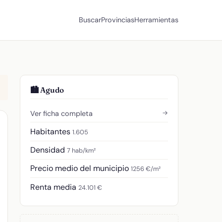
Buscar
Provincias
Herramientas
🏙️ Agudo
→
Ver ficha completa
Habitantes
1.605
Densidad
7 hab/km²
Precio medio del municipio
1256 €/m²
Renta media
24.101 €