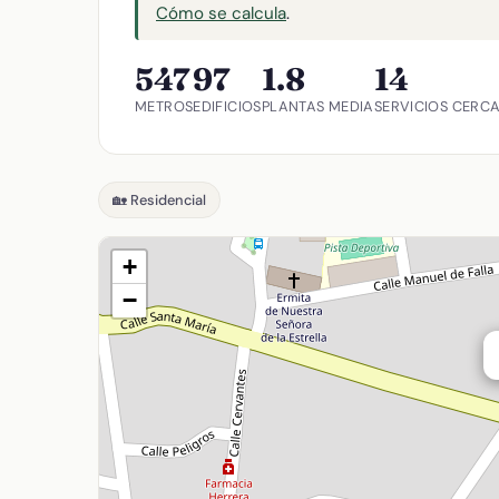
Cómo se calcula
.
547
97
1.8
14
METROS
EDIFICIOS
PLANTAS MEDIA
SERVICIOS CERC
🏡 Residencial
+
−