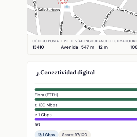
Ubicación de Calle Carretas en Agudo, Ciudad Re
CÓDIGO POSTAL
TIPO DE VÍA
LONGITUD
ANCHO ESTIMADO
ORI
13410
Avenida
547 m
12 m
108
Conectividad digital
📡
Fibra (FTTH)
≥ 100 Mbps
≥ 1 Gbps
5G
🚀 1 Gbps
Score: 97/100