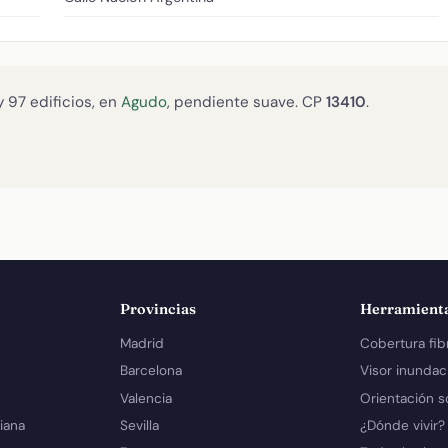
 97 edificios, en
Agudo
, pendiente suave. CP
13410
.
Provincias
Herramient
Madrid
Cobertura fib
Barcelona
Visor inundac
Valencia
Orientación s
iana
Sevilla
¿Dónde vivir?