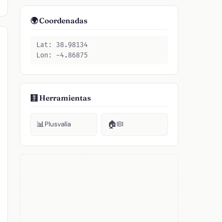
🌍 Coordenadas
Lat: 38.98134
Lon: -4.86875
🧮 Herramientas
📊
🏠
Plusvalía
IBI