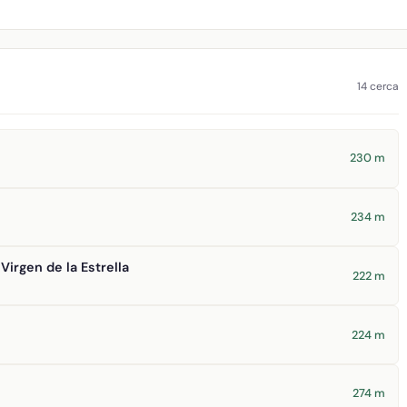
14 cerca
230 m
234 m
Virgen de la Estrella
222 m
224 m
274 m