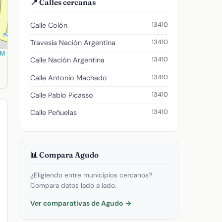
📍 Calles cercanas
13410
Calle Colón
13410
Travesía Nación Argentina
SM
13410
Calle Nación Argentina
625. Código postal: 13410.
13410
Calle Antonio Machado
13410
Calle Pablo Picasso
13410
Calle Peñuelas
📊 Compara Agudo
¿Eligiendo entre municipios cercanos?
Compara datos lado a lado.
Ver comparativas de Agudo →