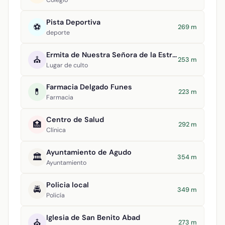
Colegio
Pista Deportiva
⚽
269 m
deporte
Ermita de Nuestra Señora de la Estrella
⛪
253 m
Lugar de culto
Farmacia Delgado Funes
💊
223 m
Farmacia
Centro de Salud
🏥
292 m
Clínica
Ayuntamiento de Agudo
🏛️
354 m
Ayuntamiento
Policia local
🚔
349 m
Policía
Iglesia de San Benito Abad
⛪
273 m