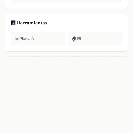
🧮 Herramientas
📊
🏠
Plusvalía
IBI