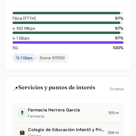
Fibra (FTTH)
97%
≥ 100 Mbps
97%
≥ 1 Gbps
97%
5G
100%
🚀 1 Gbps
Score: 97/100
Servicios y puntos de interés
📍
13 cerca
Farmacia Herrera García
💊
159 m
Farmacia
Colegio de Educación Infantil y Primaria Virgen de la Estrella
🏫
266 m