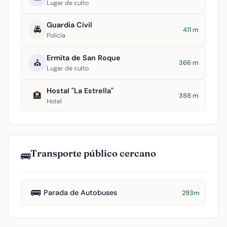
Lugar de culto
Guardia Civil
🚔
411 m
Policía
Ermita de San Roque
⛪
366 m
Lugar de culto
Hostal "La Estrella"
🏨
388 m
Hotel
Transporte público cercano
🚌
🚌
Parada de Autobuses
293m