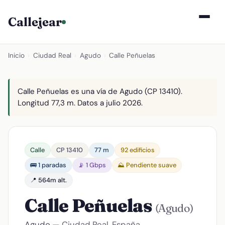
Callejear
Inicio
›
Ciudad Real
›
Agudo
›
Calle Peñuelas
Calle Peñuelas es una vía de Agudo (CP 13410).
Longitud 77,3 m. Datos a julio 2026.
Calle
CP 13410
77 m
92 edificios
🚌 1 paradas
📡 1 Gbps
⛰️ Pendiente suave
📍 564m alt.
Calle Peñuelas
(Agudo)
Agudo
— Ciudad Real, España