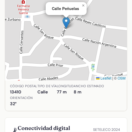
×
Calle Peñuelas
Leaflet
|
©
OSM
Ubicación de Calle Peñuelas en Agudo, Ciudad Real. Coorde
CÓDIGO POSTAL
TIPO DE VÍA
LONGITUD
ANCHO ESTIMADO
13410
Calle
77 m
8 m
ORIENTACIÓN
32°
Conectividad digital
📡
SETELECO 2024