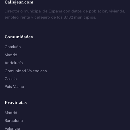
Callejear.com
Directorio municipal de España con datos de población, vivienda,
empleo, renta y callejero de los
8.132 municipios
.
Comunidades
Cataluña
Madrid
Andalucía
Comunidad Valenciana
Galicia
País Vasco
Provincias
Madrid
Barcelona
Valencia