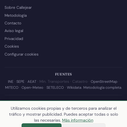
Sobre Callejear
Metodología
Contacto
Aviso legal
Privacidad
Cookies
Configurar cookies
FUENTES
INE
·
SEPE
·
AEAT
· Min. Transportes · Catastro ·
OpenStreetMap
·
MITECO
·
Open-Meteo
·
SETELECO
·
Wikidata
.
Metodología completa
.
© 2026 Callejear.com — Directorio municipal de España con datos
abiertos. Desarrollado y mantenido por
Yoel Castaño
.
Utilizamos cookies propias y de terceros para analizar el
tráfico y mostrar publicidad. Puedes aceptar todas o solo
Última actualización de esta página:
10 de julio de 2026
·
Cómo
las necesarias.
Más información
calculamos los datos