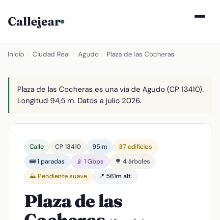
Callejear
Inicio
›
Ciudad Real
›
Agudo
›
Plaza de las Cocheras
Plaza de las Cocheras es una vía de Agudo (CP 13410).
Longitud 94,5 m. Datos a julio 2026.
Calle
CP 13410
95 m
37 edificios
🚌 1 paradas
📡 1 Gbps
🌳 4 árboles
⛰️ Pendiente suave
📍 561m alt.
Plaza de las