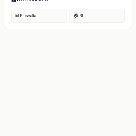
📊
🏠
Plusvalía
IBI