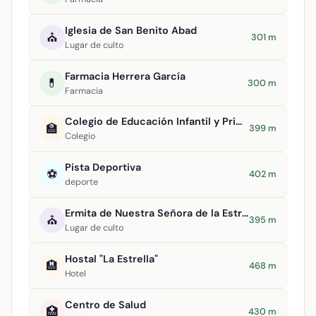
Iglesia de San Benito Abad
⛪
301 m
Lugar de culto
Farmacia Herrera García
💊
300 m
Farmacia
Colegio de Educación Infantil y Primaria Virgen de la Estrella
🏫
399 m
Colegio
Pista Deportiva
⚽
402 m
deporte
Ermita de Nuestra Señora de la Estrella
⛪
395 m
Lugar de culto
Hostal "La Estrella"
🏨
468 m
Hotel
Centro de Salud
🏥
430 m