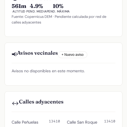
561m
4.9%
10%
ALTITUD
PEND. MEDIA
PEND. MÁXIMA
Fuente: Copernicus DEM · Pendiente calculada por red de
calles adyacentes
Avisos vecinales
📢
+ Nuevo aviso
Avisos no disponibles en este momento.
Calles adyacentes
↔️
13410
13410
Calle Peñuelas
Calle San Roque