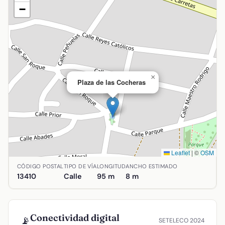
−
×
Plaza de las Cocheras
Leaflet
|
©
OSM
Ubicación de Plaza de las Cocheras en Agudo, Ciudad Rea
CÓDIGO POSTAL
TIPO DE VÍA
LONGITUD
ANCHO ESTIMADO
13410
Calle
95 m
8 m
Conectividad digital
📡
SETELECO 2024