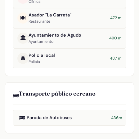
Clínica
Asador "La Carreta"
🍽️
472 m
Restaurante
Ayuntamiento de Agudo
🏛️
490 m
Ayuntamiento
Policia local
🚔
487 m
Policía
Transporte público cercano
🚌
🚌
Parada de Autobuses
436m