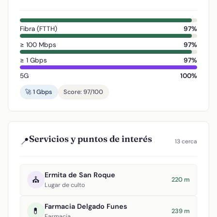
Fibra (FTTH)
97%
≥ 100 Mbps
97%
≥ 1 Gbps
97%
5G
100%
🚀 1 Gbps
Score: 97/100
Servicios y puntos de interés
📍
13 cerca
Ermita de San Roque
⛪
220 m
Lugar de culto
Farmacia Delgado Funes
💊
239 m
Farmacia