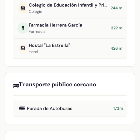
Colegio de Educación Infantil y Primaria Virgen de la Estrella
🏫
244 m
Colegio
Farmacia Herrera García
💊
322 m
Farmacia
Hostal "La Estrella"
🏨
426 m
Hotel
Transporte público cercano
🚌
🚌
Parada de Autobuses
173m