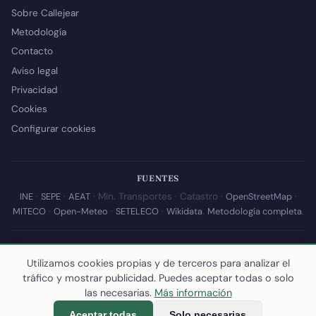
Sobre Callejear
Metodología
Contacto
Aviso legal
Privacidad
Cookies
Configurar cookies
FUENTES
INE
·
SEPE
·
AEAT
· Min. Transportes · Catastro ·
OpenStreetMap
·
MITECO
·
Open-Meteo
·
SETELECO
·
Wikidata
.
Metodología completa
.
© 2026 Callejear.com — Directorio municipal de España con datos
abiertos. Desarrollado y mantenido por
Yoel Castaño
.
Utilizamos cookies propias y de terceros para analizar el
tráfico y mostrar publicidad. Puedes aceptar todas o solo
Última actualización de esta página:
10 de julio de 2026
·
Cómo
las necesarias.
Más información
calculamos los datos
Aceptar todas
Solo necesarias