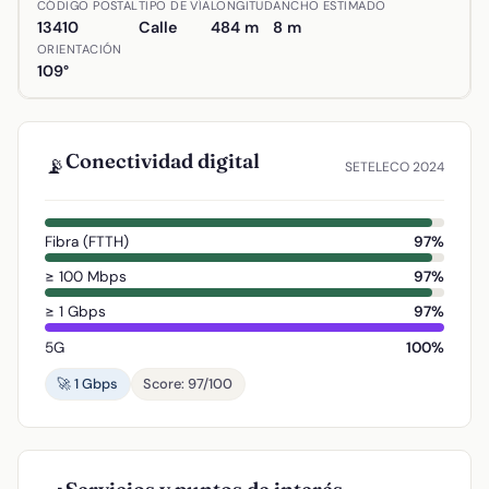
CÓDIGO POSTAL
TIPO DE VÍA
LONGITUD
ANCHO ESTIMADO
13410
Calle
484 m
8 m
ORIENTACIÓN
109°
Conectividad digital
📡
SETELECO 2024
Fibra (FTTH)
97%
≥ 100 Mbps
97%
≥ 1 Gbps
97%
5G
100%
🚀 1 Gbps
Score: 97/100