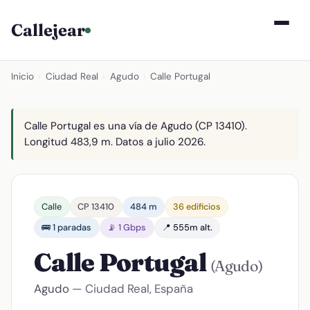
Callejear
Inicio
›
Ciudad Real
›
Agudo
›
Calle Portugal
Calle Portugal es una vía de Agudo (CP 13410).
Longitud 483,9 m. Datos a julio 2026.
Calle
CP 13410
484 m
36 edificios
🚌 1 paradas
📡 1 Gbps
📍 555m alt.
Calle Portugal
(Agudo)
Agudo
— Ciudad Real, España