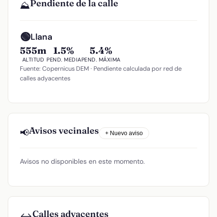
Pendiente de la calle
⛰️
🟢
Llana
555m
1.5%
5.4%
ALTITUD
PEND. MEDIA
PEND. MÁXIMA
Fuente: Copernicus DEM · Pendiente calculada por red de
calles adyacentes
Avisos vecinales
📢
+ Nuevo aviso
Avisos no disponibles en este momento.
Calles adyacentes
↔️