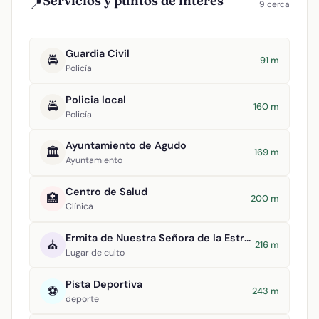
Servicios y puntos de interés
📍
9 cerca
Guardia Civil
🚔
91 m
Policía
Policia local
🚔
160 m
Policía
Ayuntamiento de Agudo
🏛️
169 m
Ayuntamiento
Centro de Salud
🏥
200 m
Clínica
Ermita de Nuestra Señora de la Estrella
⛪
216 m
Lugar de culto
Pista Deportiva
⚽
243 m
deporte