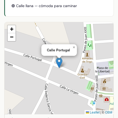
🟢 Calle llana — cómoda para caminar
+
−
×
Calle Portugal
Leaflet
|
©
OSM
Ubicación de Calle Portugal en Agudo, Ciudad Real. Coord