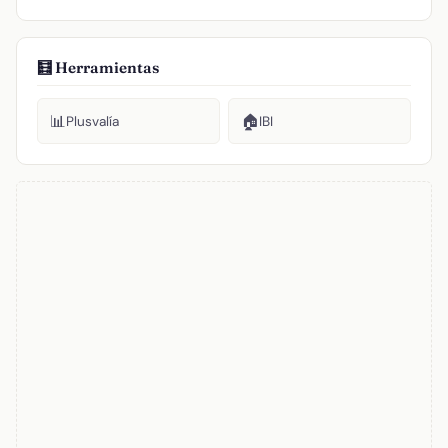
🧮 Herramientas
📊
🏠
Plusvalía
IBI