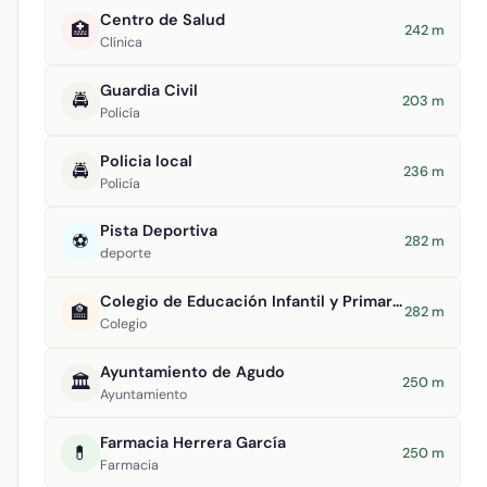
Centro de Salud
🏥
242 m
Clínica
Guardia Civil
🚔
203 m
Policía
Policia local
🚔
236 m
Policía
Pista Deportiva
⚽
282 m
deporte
Colegio de Educación Infantil y Primaria Virgen de la Estrella
🏫
282 m
Colegio
Ayuntamiento de Agudo
🏛️
250 m
Ayuntamiento
Farmacia Herrera García
💊
250 m
Farmacia