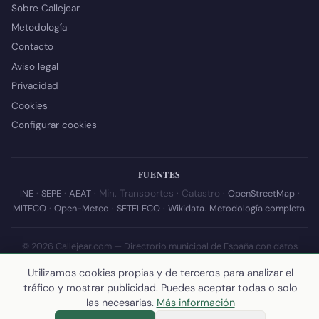
Sobre Callejear
Metodología
Contacto
Aviso legal
Privacidad
Cookies
Configurar cookies
FUENTES
INE
·
SEPE
·
AEAT
· Min. Transportes · Catastro ·
OpenStreetMap
·
MITECO
·
Open-Meteo
·
SETELECO
·
Wikidata
.
Metodología completa
.
© 2026 Callejear.com — Directorio municipal de España con datos
abiertos. Desarrollado y mantenido por
Yoel Castaño
.
Utilizamos cookies propias y de terceros para analizar el
Última actualización de esta página:
10 de julio de 2026
·
Cómo
tráfico y mostrar publicidad. Puedes aceptar todas o solo
calculamos los datos
las necesarias.
Más información