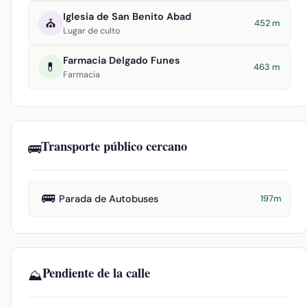
Iglesia de San Benito Abad
⛪
452 m
Lugar de culto
Farmacia Delgado Funes
💊
463 m
Farmacia
Transporte público cercano
🚌
🚌
Parada de Autobuses
197m
Pendiente de la calle
⛰️