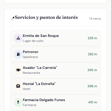
Servicios y puntos de interés
📍
13 cerca
Ermita de San Roque
⛪
238 m
Lugar de culto
Petronor
⛽
292 m
Gasolinera
Asador "La Carreta"
🍽️
395 m
Restaurante
Hostal "La Estrella"
🏨
396 m
Hotel
Farmacia Delgado Funes
💊
410 m
Farmacia