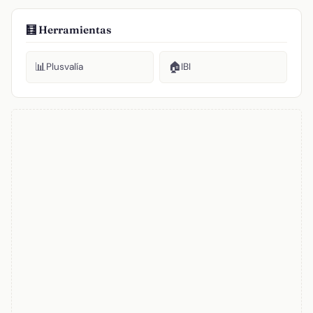
🧮 Herramientas
📊
🏠
Plusvalía
IBI