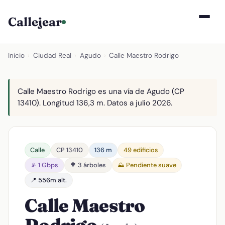
Callejear
Inicio
›
Ciudad Real
›
Agudo
›
Calle Maestro Rodrigo
Calle Maestro Rodrigo es una vía de Agudo (CP
13410). Longitud 136,3 m. Datos a julio 2026.
Calle
CP 13410
136 m
49 edificios
📡 1 Gbps
🌳 3 árboles
⛰️ Pendiente suave
📍 556m alt.
Calle Maestro