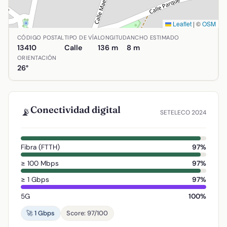
Leaflet
|
©
OSM
Ubicación de Calle Maestro Rodrigo en Agudo, Ciudad Real
CÓDIGO POSTAL
TIPO DE VÍA
LONGITUD
ANCHO ESTIMADO
13410
Calle
136 m
8 m
ORIENTACIÓN
26°
Conectividad digital
📡
SETELECO 2024
Fibra (FTTH)
97%
≥ 100 Mbps
97%
≥ 1 Gbps
97%
5G
100%
🚀 1 Gbps
Score: 97/100