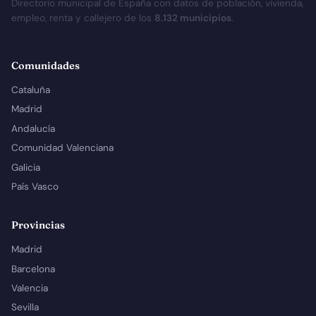
Directorio municipal de España con datos de población, vivienda,
empleo, renta y callejero de los
8.132 municipios
.
Comunidades
Cataluña
Madrid
Andalucía
Comunidad Valenciana
Galicia
País Vasco
Provincias
Madrid
Barcelona
Valencia
Sevilla