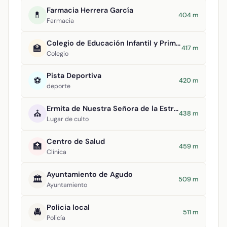
Farmacia Herrera García
💊
404 m
Farmacia
Colegio de Educación Infantil y Primaria Virgen de la Estrella
🏫
417 m
Colegio
Pista Deportiva
⚽
420 m
deporte
Ermita de Nuestra Señora de la Estrella
⛪
438 m
Lugar de culto
Centro de Salud
🏥
459 m
Clínica
Ayuntamiento de Agudo
🏛️
509 m
Ayuntamiento
Policia local
🚔
511 m
Policía