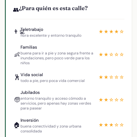
¿Para quién es esta calle?
👥
Teletrabajo
👨‍💻
★★★★☆
fibra excelente y entorno tranquilo
Familias
👶
buena para ir a pie y zona segura frente a
★★☆☆☆
inundaciones, pero poco verde para los
niños
Vida social
🕺
★★☆☆☆
todo a pie, pero poca vida comercial
Jubilados
🧓
entorno tranquilo y acceso cómodo a
★★☆☆☆
servicios, pero apenas hay zonas verdes
para pasear
Inversión
🏠
★★★☆☆
buena conectividad y zona urbana
consolidada