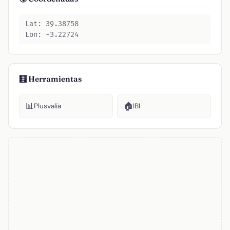
Lat: 39.38758
Lon: -3.22724
🧮 Herramientas
📊
🏠
Plusvalía
IBI