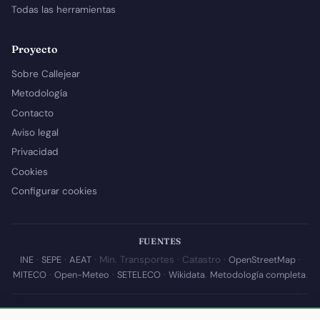
Todas las herramientas
Proyecto
Sobre Callejear
Metodología
Contacto
Aviso legal
Privacidad
Cookies
Configurar cookies
FUENTES
INE
·
SEPE
·
AEAT
· Min. Transportes · Catastro ·
OpenStreetMap
·
MITECO
·
Open-Meteo
·
SETELECO
·
Wikidata
.
Metodología completa
.
© 2026 Callejear.com — Directorio municipal de España con datos