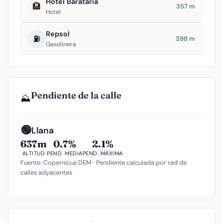
Hotel Barataria
🏨
357 m
Hotel
Repsol
⛽
398 m
Gasolinera
Pendiente de la calle
⛰️
🟢
Llana
637m
0.7%
2.1%
ALTITUD
PEND. MEDIA
PEND. MÁXIMA
Fuente: Copernicus DEM · Pendiente calculada por red de
calles adyacentes