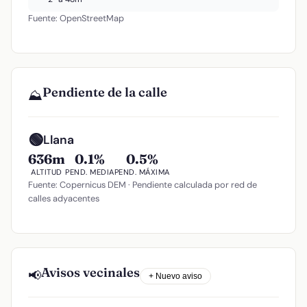
Fuente: OpenStreetMap
Pendiente de la calle
⛰️
🟢
Llana
636m
0.1%
0.5%
ALTITUD
PEND. MEDIA
PEND. MÁXIMA
Fuente: Copernicus DEM · Pendiente calculada por red de
calles adyacentes
Avisos vecinales
📢
+ Nuevo aviso