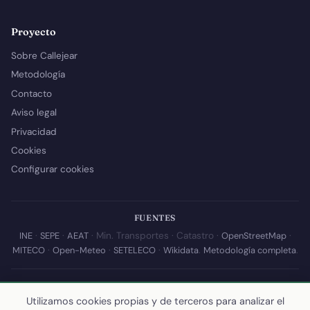
Proyecto
Sobre Callejear
Metodología
Contacto
Aviso legal
Privacidad
Cookies
Configurar cookies
FUENTES
INE
·
SEPE
·
AEAT
· Min. Transportes · Catastro ·
OpenStreetMap
·
MITECO
·
Open-Meteo
·
SETELECO
·
Wikidata
.
Metodología completa
.
© 2026 Callejear.com — Directorio municipal de España con datos
Utilizamos cookies propias y de terceros para analizar el
abiertos. Desarrollado y mantenido por
Yoel Castaño
.