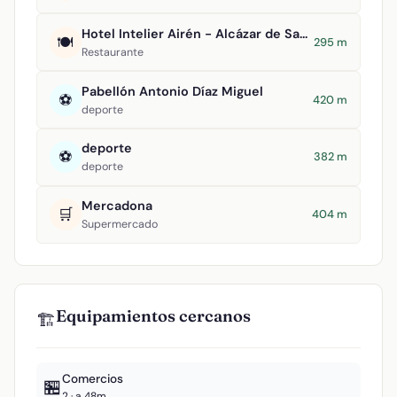
Hotel Intelier Airén - Alcázar de San Juan
🍽️
295 m
Restaurante
Pabellón Antonio Díaz Miguel
⚽
420 m
deporte
deporte
⚽
382 m
deporte
Mercadona
🛒
404 m
Supermercado
Equipamientos cercanos
🏗️
Comercios
🏪
2 · a 48m