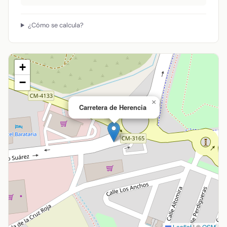
¿Cómo se calcula?
+
−
×
Carretera de Herencia
Leaflet
|
©
OSM