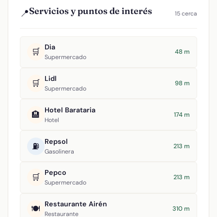
Servicios y puntos de interés
📍
15 cerca
Dia
🛒
48 m
Supermercado
Lidl
🛒
98 m
Supermercado
Hotel Barataria
🏨
174 m
Hotel
Repsol
⛽
213 m
Gasolinera
Pepco
🛒
213 m
Supermercado
Restaurante Airén
🍽️
310 m
Restaurante