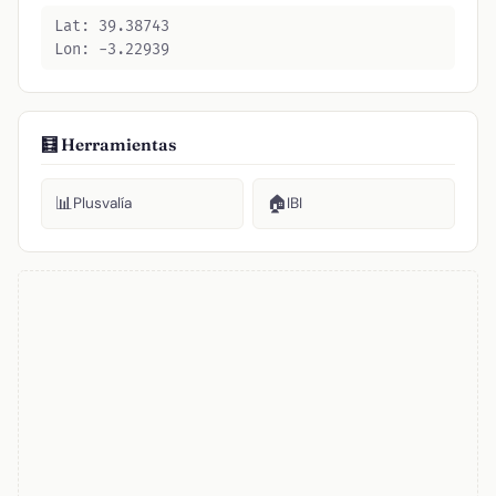
Lat: 39.38743
Lon: -3.22939
🧮 Herramientas
📊
🏠
Plusvalía
IBI