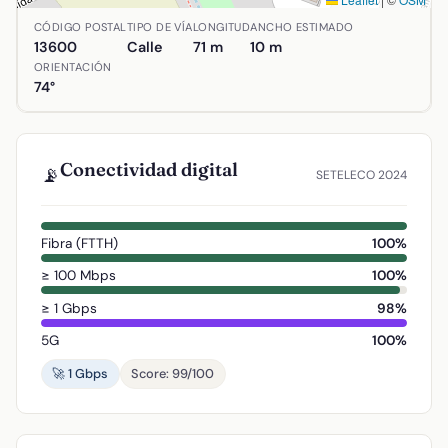
Ubicación de Carretera de Herencia en Alcázar de San Jua
CÓDIGO POSTAL
TIPO DE VÍA
LONGITUD
ANCHO ESTIMADO
13600
Calle
71 m
10 m
ORIENTACIÓN
74°
Conectividad digital
📡
SETELECO 2024
Fibra (FTTH)
100%
≥ 100 Mbps
100%
≥ 1 Gbps
98%
5G
100%
🚀 1 Gbps
Score: 99/100