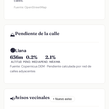
calles.
Fuente: OpenStreetMap
Pendiente de la calle
⛰️
🟢
Llana
636m
0.2%
2.1%
ALTITUD
PEND. MEDIA
PEND. MÁXIMA
Fuente: Copernicus DEM · Pendiente calculada por red de
calles adyacentes
Avisos vecinales
📢
+ Nuevo aviso