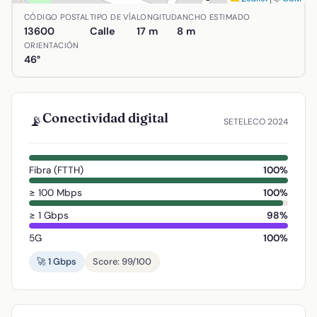
Ubicación de Avenida Pinal en Alcázar de San Juan, Ciud
CÓDIGO POSTAL
TIPO DE VÍA
LONGITUD
ANCHO ESTIMADO
13600
Calle
17 m
8 m
ORIENTACIÓN
46°
Conectividad digital
📡
SETELECO 2024
Fibra (FTTH)
100%
≥ 100 Mbps
100%
≥ 1 Gbps
98%
5G
100%
🚀 1 Gbps
Score: 99/100