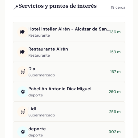
Servicios y puntos de interés
📍
19 cerca
Hotel Intelier Airén - Alcázar de San Juan
🍽️
136 m
Restaurante
Restaurante Airén
🍽️
153 m
Restaurante
Dia
🛒
167 m
Supermercado
Pabellón Antonio Díaz Miguel
⚽
260 m
deporte
Lidl
🛒
256 m
Supermercado
deporte
⚽
302 m
deporte