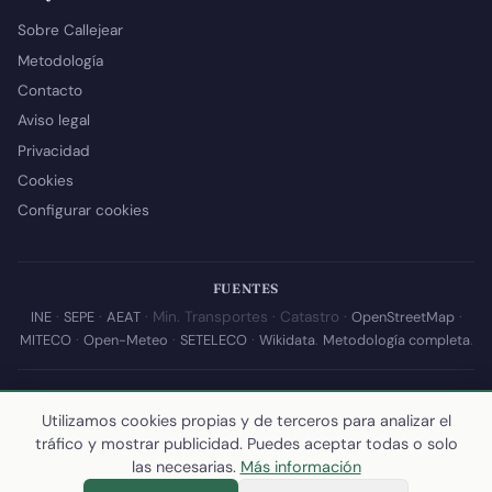
Sobre Callejear
Metodología
Contacto
Aviso legal
Privacidad
Cookies
Configurar cookies
FUENTES
INE
·
SEPE
·
AEAT
· Min. Transportes · Catastro ·
OpenStreetMap
·
MITECO
·
Open-Meteo
·
SETELECO
·
Wikidata
.
Metodología completa
.
© 2026 Callejear.com — Directorio municipal de España con datos
abiertos. Desarrollado y mantenido por
Yoel Castaño
.
Utilizamos cookies propias y de terceros para analizar el
tráfico y mostrar publicidad. Puedes aceptar todas o solo
Última actualización de esta página:
10 de julio de 2026
·
Cómo
las necesarias.
Más información
calculamos los datos