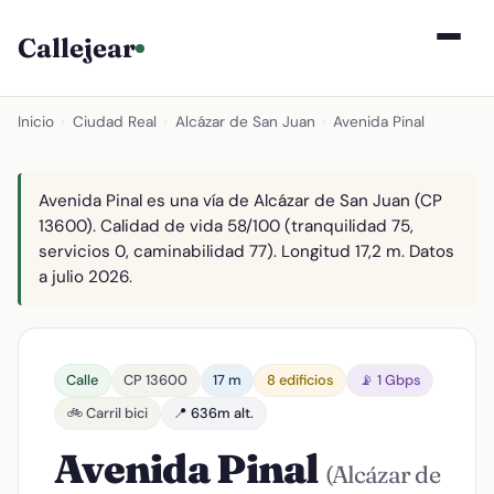
Callejear
Inicio
›
Ciudad Real
›
Alcázar de San Juan
›
Avenida Pinal
Avenida Pinal es una vía de Alcázar de San Juan (CP
13600). Calidad de vida 58/100 (tranquilidad 75,
servicios 0, caminabilidad 77). Longitud 17,2 m. Datos
a julio 2026.
Calle
CP 13600
17 m
8 edificios
📡 1 Gbps
🚲 Carril bici
📍 636m alt.
Avenida Pinal
(Alcázar de