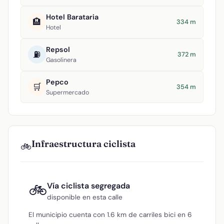
Hotel Barataria
🏨
334 m
Hotel
Repsol
⛽
372 m
Gasolinera
Pepco
🛒
354 m
Supermercado
Infraestructura ciclista
🚲
🚲
Vía ciclista segregada
disponible en esta calle
El municipio cuenta con 1.6 km de carriles bici en 6