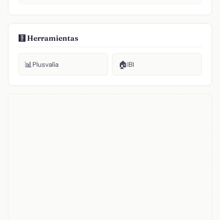
🧮 Herramientas
📊
🏠
Plusvalía
IBI