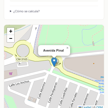
¿Cómo se calcula?
+
−
×
Avenida Pinal
Leaflet
|
©
OSM