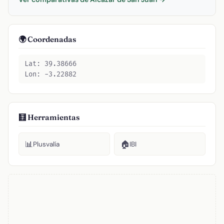
🌍 Coordenadas
Lat: 39.38666
Lon: -3.22882
🧮 Herramientas
📊
🏠
Plusvalía
IBI