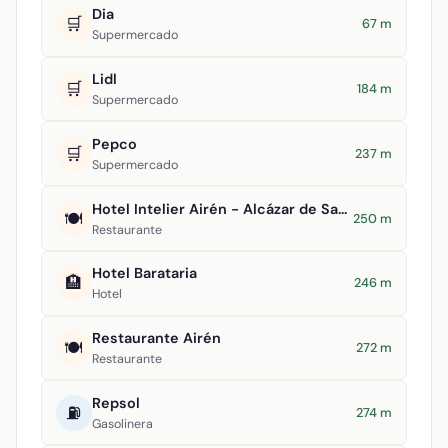
Dia
🛒
67 m
Supermercado
Lidl
🛒
184 m
Supermercado
Pepco
🛒
237 m
Supermercado
Hotel Intelier Airén - Alcázar de San Juan
🍽️
250 m
Restaurante
Hotel Barataria
🏨
246 m
Hotel
Restaurante Airén
🍽️
272 m
Restaurante
Repsol
⛽
274 m
Gasolinera