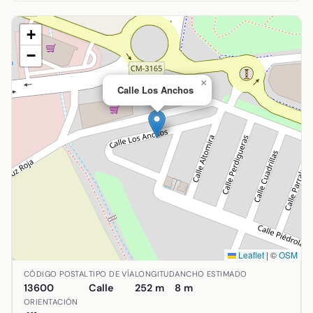
+
−
×
Calle Los Anchos
Leaflet
|
©
OSM
Ubicación de Calle Los Anchos en Alcázar de San Juan, Ci
CÓDIGO POSTAL
TIPO DE VÍA
LONGITUD
ANCHO ESTIMADO
13600
Calle
252 m
8 m
ORIENTACIÓN