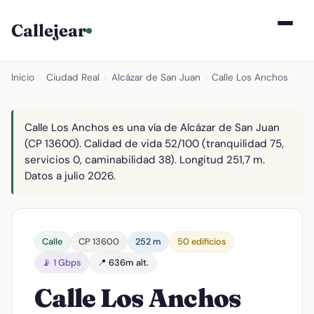
Callejear
Inicio
›
Ciudad Real
›
Alcázar de San Juan
›
Calle Los Anchos
Calle Los Anchos es una vía de Alcázar de San Juan
(CP 13600). Calidad de vida 52/100 (tranquilidad 75,
servicios 0, caminabilidad 38). Longitud 251,7 m.
Datos a julio 2026.
Calle
CP 13600
252 m
50 edificios
📡 1 Gbps
📍 636m alt.
Calle Los Anchos