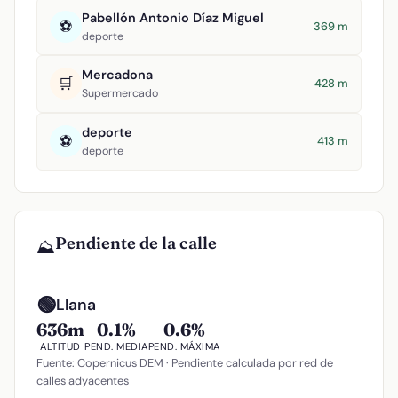
Pabellón Antonio Díaz Miguel
⚽
369 m
deporte
Mercadona
🛒
428 m
Supermercado
deporte
⚽
413 m
deporte
Pendiente de la calle
⛰️
🟢
Llana
636m
0.1%
0.6%
ALTITUD
PEND. MEDIA
PEND. MÁXIMA
Fuente: Copernicus DEM · Pendiente calculada por red de
calles adyacentes