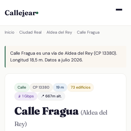
Callejear
Inicio
›
Ciudad Real
›
Aldea del Rey
›
Calle Fragua
Calle Fragua es una vía de Aldea del Rey (CP 13380).
Longitud 18,5 m. Datos a julio 2026.
Calle
CP 13380
19 m
73 edificios
📡 1 Gbps
📍 667m alt.
Calle Fragua
(Aldea del
Rey)