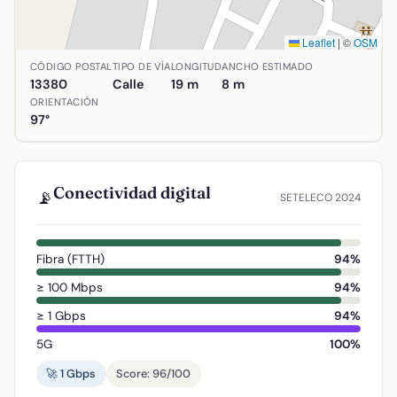
Leaflet
|
©
OSM
Ubicación de Calle Fragua en Aldea del Rey, Ciudad Real.
CÓDIGO POSTAL
TIPO DE VÍA
LONGITUD
ANCHO ESTIMADO
13380
Calle
19 m
8 m
ORIENTACIÓN
97°
Conectividad digital
📡
SETELECO 2024
Fibra (FTTH)
94%
≥ 100 Mbps
94%
≥ 1 Gbps
94%
5G
100%
🚀 1 Gbps
Score: 96/100