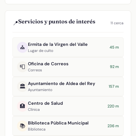
Servicios y puntos de interés
📍
11 cerca
Ermita de la Virgen del Valle
⛪
45 m
Lugar de culto
Oficina de Correos
📮
92 m
Correos
Ayuntamiento de Aldea del Rey
🏛️
157 m
Ayuntamiento
Centro de Salud
🏥
220 m
Clínica
Biblioteca Pública Municipal
📚
236 m
Biblioteca