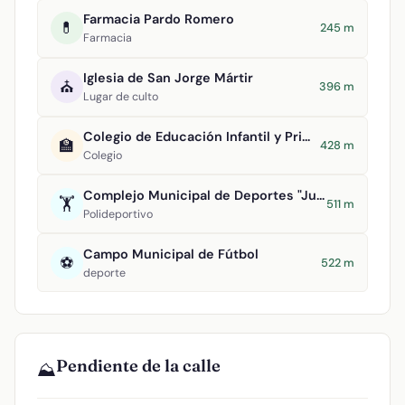
Farmacia Pardo Romero
💊
245 m
Farmacia
Iglesia de San Jorge Mártir
⛪
396 m
Lugar de culto
Colegio de Educación Infantil y Primaria Maestro Navas
🏫
428 m
Colegio
Complejo Municipal de Deportes "Julián Álvarez de Uribarri"
🏋️
511 m
Polideportivo
Campo Municipal de Fútbol
⚽
522 m
deporte
Pendiente de la calle
⛰️