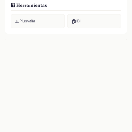
🧮 Herramientas
📊
🏠
Plusvalía
IBI