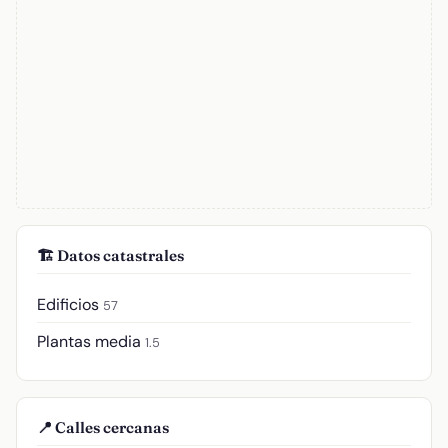
🏗️ Datos catastrales
Edificios
57
Plantas media
1.5
📍 Calles cercanas