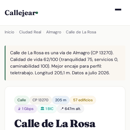
Callejear
Inicio
›
Ciudad Real
›
Almagro
›
Calle de La Rosa
Calle de La Rosa es una vía de Almagro (CP 13270).
Calidad de vida 62/100 (tranquilidad 75, servicios 0,
caminabilidad 100). Mejor encaje para perfil:
teletrabajo. Longitud 205,1 m. Datos a julio 2026.
Calle
CP 13270
205 m
57 edificios
📡 1 Gbps
🏛️ 1 BIC
📍 647m alt.
Calle de La Rosa