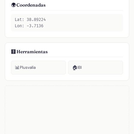
🌍 Coordenadas
Lat: 38.89224
Lon: -3.7136
🧮 Herramientas
📊
🏠
Plusvalía
IBI