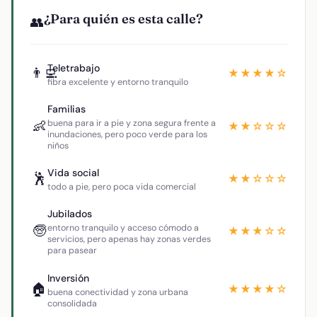
¿Para quién es esta calle?
👥
Teletrabajo
👨‍💻
★★★★☆
fibra excelente y entorno tranquilo
Familias
👶
buena para ir a pie y zona segura frente a
★★☆☆☆
inundaciones, pero poco verde para los
niños
Vida social
🕺
★★☆☆☆
todo a pie, pero poca vida comercial
Jubilados
🧓
entorno tranquilo y acceso cómodo a
★★★☆☆
servicios, pero apenas hay zonas verdes
para pasear
Inversión
🏠
★★★★☆
buena conectividad y zona urbana
consolidada