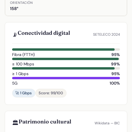
ORIENTACIÓN
158°
Conectividad digital
📡
SETELECO 2024
Fibra (FTTH)
95%
≥ 100 Mbps
99%
≥ 1 Gbps
95%
5G
100%
🚀 1 Gbps
Score: 99/100
Patrimonio cultural
🏛️
Wikidata — BIC