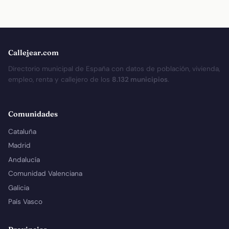
Callejear.com
Directorio municipal de España con datos de población, vivienda,
empleo, renta y callejero de los
8.132 municipios
.
Comunidades
Cataluña
Madrid
Andalucía
Comunidad Valenciana
Galicia
País Vasco