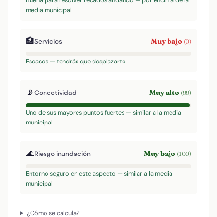
Buena para resolver recados andando — por encima de la
media municipal
🏥
Muy bajo
Servicios
(0)
Escasos — tendrás que desplazarte
📡
Muy alto
Conectividad
(99)
Uno de sus mayores puntos fuertes — similar a la media
municipal
🌊
Muy bajo
Riesgo inundación
(100)
Entorno seguro en este aspecto — similar a la media
municipal
¿Cómo se calcula?