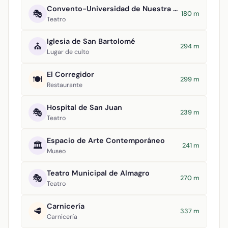
Convento-Universidad de Nuestra Señora del Rosario
🎭
180 m
Teatro
Iglesia de San Bartolomé
⛪
294 m
Lugar de culto
El Corregidor
🍽️
299 m
Restaurante
Hospital de San Juan
🎭
239 m
Teatro
Espacio de Arte Contemporáneo
🏛️
241 m
Museo
Teatro Municipal de Almagro
🎭
270 m
Teatro
Carnicería
🥩
337 m
Carnicería