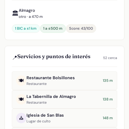
Almagro
🏛️
otro · a 470 m
1 BIC a ≤1 km
1 a ≤500 m
Score: 43/100
Servicios y puntos de interés
📍
52 cerca
Restaurante Bolsillones
🍽️
135 m
Restaurante
La Tabernilla de Almagro
🍽️
138 m
Restaurante
Iglesia de San Blas
⛪
148 m
Lugar de culto