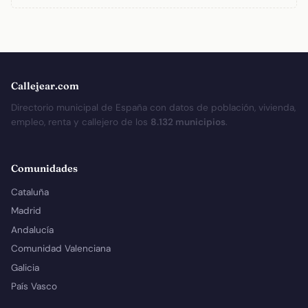
Callejear.com
Directorio municipal de España con datos de población, vivienda,
empleo, renta y callejero de los
8.132 municipios
.
Comunidades
Cataluña
Madrid
Andalucía
Comunidad Valenciana
Galicia
País Vasco