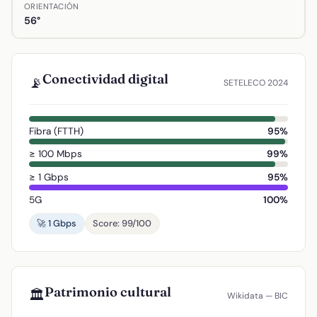
ORIENTACIÓN
56°
Conectividad digital
📡
SETELECO 2024
Fibra (FTTH)
95%
≥ 100 Mbps
99%
≥ 1 Gbps
95%
5G
100%
🚀 1 Gbps
Score: 99/100
Patrimonio cultural
🏛️
Wikidata — BIC