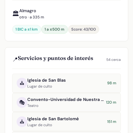
Almagro
🏛️
otro · a 335 m
1 BIC a ≤1 km
1 a ≤500 m
Score: 43/100
Servicios y puntos de interés
📍
54 cerca
Iglesia de San Blas
⛪
98 m
Lugar de culto
Convento-Universidad de Nuestra Señora del Rosario
🎭
120 m
Teatro
Iglesia de San Bartolomé
⛪
151 m
Lugar de culto