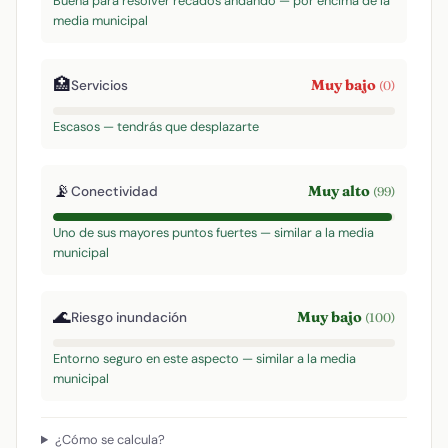
Buena para resolver recados andando — por encima de la
media municipal
🏥
Muy bajo
Servicios
(0)
Escasos — tendrás que desplazarte
📡
Muy alto
Conectividad
(99)
Uno de sus mayores puntos fuertes — similar a la media
municipal
🌊
Muy bajo
Riesgo inundación
(100)
Entorno seguro en este aspecto — similar a la media
municipal
¿Cómo se calcula?