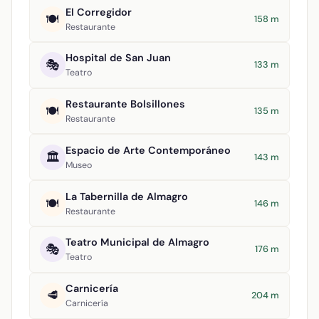
El Corregidor
🍽️
158 m
Restaurante
Hospital de San Juan
🎭
133 m
Teatro
Restaurante Bolsillones
🍽️
135 m
Restaurante
Espacio de Arte Contemporáneo
🏛️
143 m
Museo
La Tabernilla de Almagro
🍽️
146 m
Restaurante
Teatro Municipal de Almagro
🎭
176 m
Teatro
Carnicería
🥩
204 m
Carnicería