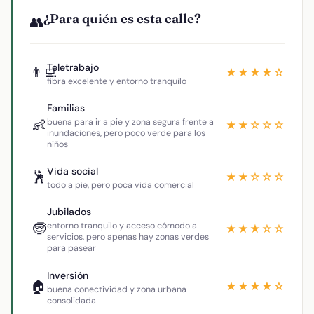
¿Para quién es esta calle?
👥
Teletrabajo
👨‍💻
★★★★☆
fibra excelente y entorno tranquilo
Familias
👶
buena para ir a pie y zona segura frente a
★★☆☆☆
inundaciones, pero poco verde para los
niños
Vida social
🕺
★★☆☆☆
todo a pie, pero poca vida comercial
Jubilados
🧓
entorno tranquilo y acceso cómodo a
★★★☆☆
servicios, pero apenas hay zonas verdes
para pasear
Inversión
🏠
★★★★☆
buena conectividad y zona urbana
consolidada