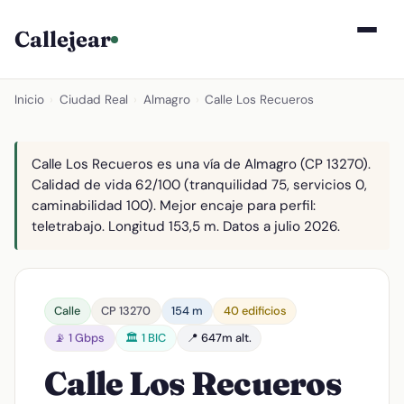
Callejear
Inicio
›
Ciudad Real
›
Almagro
›
Calle Los Recueros
Calle Los Recueros es una vía de Almagro (CP 13270).
Calidad de vida 62/100 (tranquilidad 75, servicios 0,
caminabilidad 100). Mejor encaje para perfil:
teletrabajo. Longitud 153,5 m. Datos a julio 2026.
Calle
CP 13270
154 m
40 edificios
📡 1 Gbps
🏛️ 1 BIC
📍 647m alt.
Calle Los Recueros