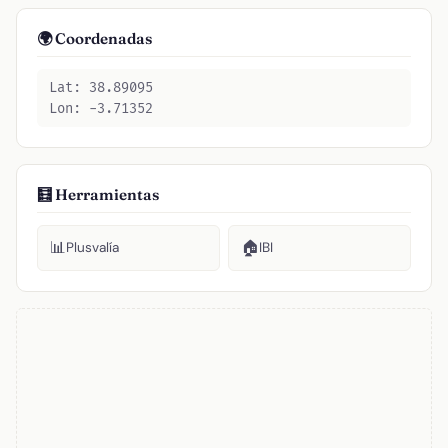
🌍 Coordenadas
Lat: 38.89095
Lon: -3.71352
🧮 Herramientas
📊
🏠
Plusvalía
IBI