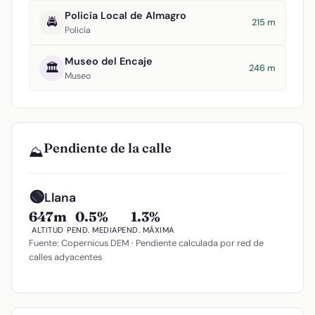
Policía Local de Almagro
🚔
215 m
Policía
Museo del Encaje
🏛️
246 m
Museo
Pendiente de la calle
⛰️
🟢
Llana
647m
0.5%
1.3%
ALTITUD
PEND. MEDIA
PEND. MÁXIMA
Fuente: Copernicus DEM · Pendiente calculada por red de
calles adyacentes