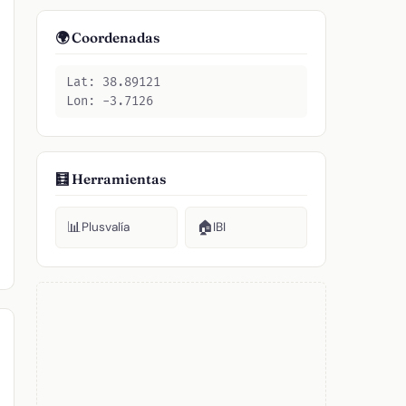
🌍 Coordenadas
Lat: 38.89121
Lon: -3.7126
🧮 Herramientas
📊
🏠
Plusvalía
IBI