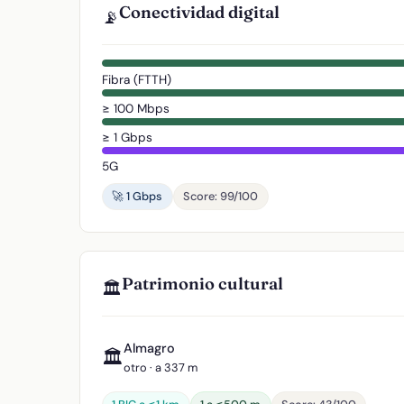
Conectividad digital
📡
Fibra (FTTH)
≥ 100 Mbps
≥ 1 Gbps
5G
🚀 1 Gbps
Score: 99/100
Patrimonio cultural
🏛️
Almagro
🏛️
otro · a 337 m