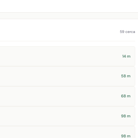
59 cerca
14 m
58 m
68 m
98 m
98 m