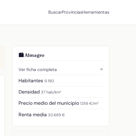
Buscar
Provincias
Herramientas
🏙️ Almagro
→
Ver ficha completa
Habitantes
9.190
Densidad
37 hab/km²
Precio medio del municipio
1256 €/m²
Renta media
30.689 €