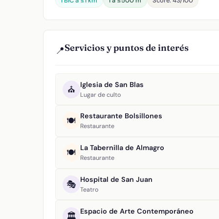
1 BIC a ≤1 km
1 a ≤500 m
Score: 43/100
Servicios y puntos de interés
📍
Iglesia de San Blas
⛪
Lugar de culto
Restaurante Bolsillones
🍽️
Restaurante
La Tabernilla de Almagro
🍽️
Restaurante
Hospital de San Juan
🎭
Teatro
Espacio de Arte Contemporáneo
🏛️