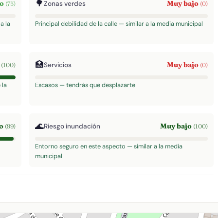
🌳
to
Muy bajo
Zonas verdes
(75)
(0)
a la
Principal debilidad de la calle — similar a la media municipal
🏥
o
Muy bajo
Servicios
(100)
(0)
 la
Escasos — tendrás que desplazarte
🌊
to
Muy bajo
Riesgo inundación
(99)
(100)
Entorno seguro en este aspecto — similar a la media
municipal