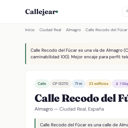
Callejear
Inicio
›
Ciudad Real
›
Almagro
›
Calle Recodo del Fúcar
Calle Recodo del Fúcar es una vía de Almagro (CP
caminabilidad 100). Mejor encaje para perfil: tel
Calle
CP 13270
71 m
33 edificios
📡 1 Gb
Calle Recodo del 
Almagro
— Ciudad Real, España
Calle Recodo del Fúcar es una calle de Alma