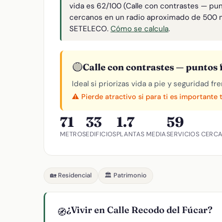
vida es 62/100 (Calle con contrastes — pun
cercanos en un radio aproximado de 500 
SETELECO.
Cómo se calcula
.
🟡
Calle con contrastes — puntos f
Ideal si priorizas vida a pie y seguridad f
⚠️ Pierde atractivo si para ti es importante 
71
33
1.7
59
METROS
EDIFICIOS
PLANTAS MEDIA
SERVICIOS CERC
🏡 Residencial
🏛️ Patrimonio
¿Vivir en Calle Recodo del Fúcar?
🧭