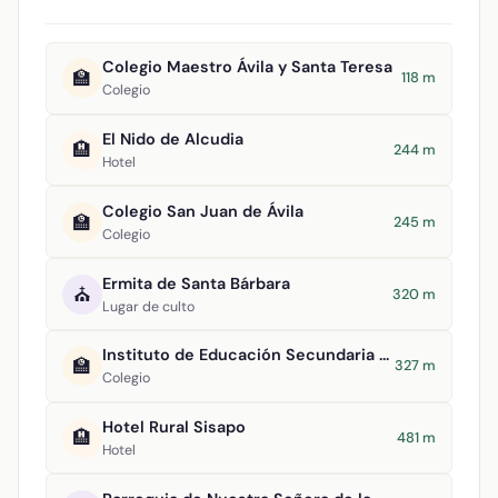
Colegio Maestro Ávila y Santa Teresa
🏫
118 m
Colegio
El Nido de Alcudia
🏨
244 m
Hotel
Colegio San Juan de Ávila
🏫
245 m
Colegio
Ermita de Santa Bárbara
⛪
320 m
Lugar de culto
Instituto de Educación Secundaria San Juan Bautista
🏫
327 m
Colegio
Hotel Rural Sisapo
🏨
481 m
Hotel