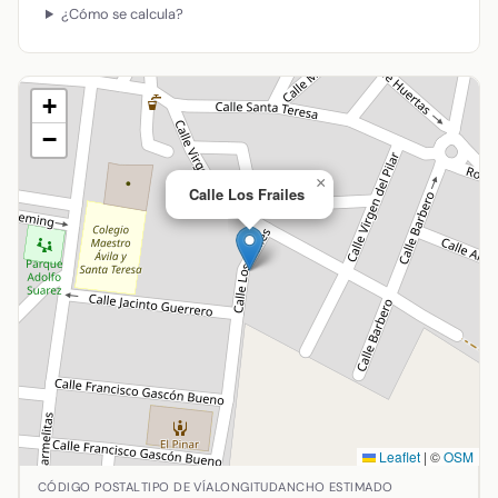
¿Cómo se calcula?
+
−
×
Calle Los Frailes
Leaflet
|
©
OSM
Ubicación de Calle Los Frailes en Almodóvar del Campo, C
CÓDIGO POSTAL
TIPO DE VÍA
LONGITUD
ANCHO ESTIMADO