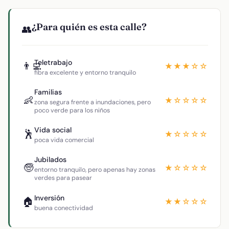
¿Para quién es esta calle?
👥
Teletrabajo
👨‍💻
★★★☆☆
fibra excelente y entorno tranquilo
Familias
👶
★☆☆☆☆
zona segura frente a inundaciones, pero
poco verde para los niños
Vida social
🕺
★☆☆☆☆
poca vida comercial
Jubilados
🧓
★☆☆☆☆
entorno tranquilo, pero apenas hay zonas
verdes para pasear
Inversión
🏠
★★☆☆☆
buena conectividad