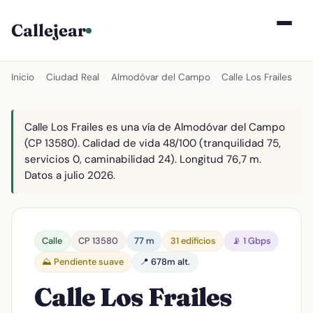
Callejear
Inicio
›
Ciudad Real
›
Almodóvar del Campo
›
Calle Los Frailes
Calle Los Frailes es una vía de Almodóvar del Campo
(CP 13580). Calidad de vida 48/100 (tranquilidad 75,
servicios 0, caminabilidad 24). Longitud 76,7 m.
Datos a julio 2026.
Calle
CP 13580
77 m
31 edificios
📡 1 Gbps
⛰️ Pendiente suave
📍 678m alt.
Calle Los Frailes