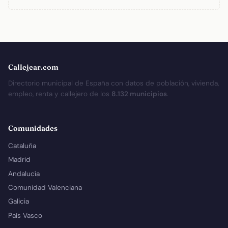
Callejear.com
Directorio municipal de España con datos de población, vivienda,
empleo, renta y callejero de los
8.132 municipios
.
Comunidades
Cataluña
Madrid
Andalucía
Comunidad Valenciana
Galicia
País Vasco