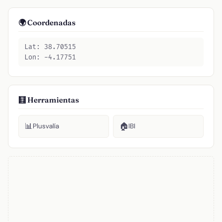
🌍 Coordenadas
Lat: 38.70515
Lon: -4.17751
🧮 Herramientas
📊
🏠
Plusvalía
IBI