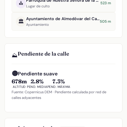
Parroquia de Nuestra Señora de la Asunción
⛪
523 m
Lugar de culto
Ayuntamiento de Almodóvar del Campo
🏛️
505 m
Ayuntamiento
Pendiente de la calle
⛰️
🟡
Pendiente suave
678m
2.8%
7.3%
ALTITUD
PEND. MEDIA
PEND. MÁXIMA
Fuente: Copernicus DEM · Pendiente calculada por red de
calles adyacentes