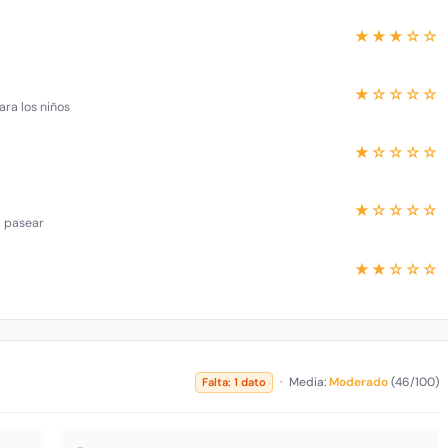
★★★☆☆
★☆☆☆☆
ara los niños
★☆☆☆☆
★☆☆☆☆
a pasear
★★☆☆☆
·
Media:
Moderado
(46/100)
Falta: 1 dato