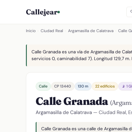
Callejear
Inicio
›
Ciudad Real
›
Argamasilla de Calatrava
›
Calle 
Calle Granada es una vía de Argamasilla de Calat
servicios 0, caminabilidad 7). Longitud 129,7 m. 
Calle
CP 13440
130 m
22 edificios
📡 1 
Calle Granada
(Argama
Argamasilla de Calatrava
— Ciudad Real, 
Calle Granada es una calle de Argamasilla d