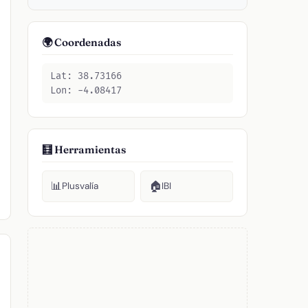
🌍 Coordenadas
Lat: 38.73166
Lon: -4.08417
🧮 Herramientas
📊
🏠
Plusvalía
IBI