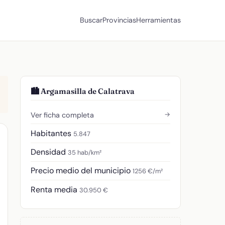
Buscar
Provincias
Herramientas
🏙️ Argamasilla de Calatrava
→
Ver ficha completa
Habitantes
5.847
Densidad
35 hab/km²
Precio medio del municipio
1256 €/m²
Renta media
30.950 €