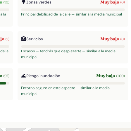
🌳
to
Muy bajo
Zonas verdes
(75)
(0)
a la
Principal debilidad de la calle — similar a la media municipal
🏥
ajo
Muy bajo
Servicios
(7)
(0)
de la
Escasos — tendrás que desplazarte — similar a la media
municipal
🌊
to
Muy bajo
Riesgo inundación
(97)
(100)
Entorno seguro en este aspecto — similar a la media
municipal