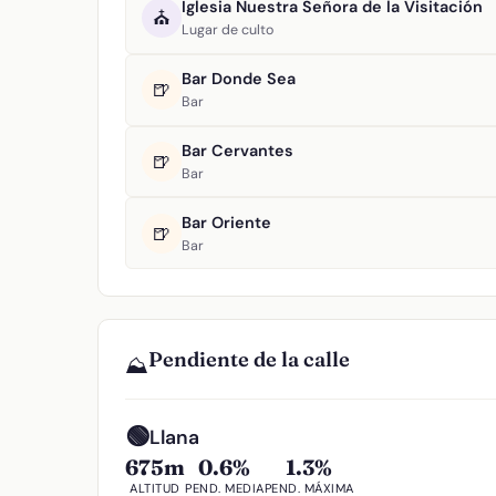
Iglesia Nuestra Señora de la Visitación
⛪
Lugar de culto
Bar Donde Sea
🍺
Bar
Bar Cervantes
🍺
Bar
Bar Oriente
🍺
Bar
Pendiente de la calle
⛰️
🟢
Llana
675m
0.6%
1.3%
ALTITUD
PEND. MEDIA
PEND. MÁXIMA