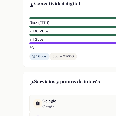
Conectividad digital
📡
Fibra (FTTH)
≥ 100 Mbps
≥ 1 Gbps
5G
🚀 1 Gbps
Score: 97/100
Servicios y puntos de interés
📍
Colegio
🏫
Colegio