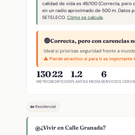
calidad de vida es 46/100 (Correcta, pero 
en un radio aproximado de 500 m. Datos p
SETELECO.
Cómo se calcula
.
🟠
Correcta, pero con carencias n
Ideal si priorizas seguridad frente a inund
⚠️ Pierde atractivo si para ti es importante 
130
22
1.2
6
METROS
EDIFICIOS
PLANTAS MEDIA
SERVICIOS CERC
🏡 Residencial
¿Vivir en Calle Granada?
🧭