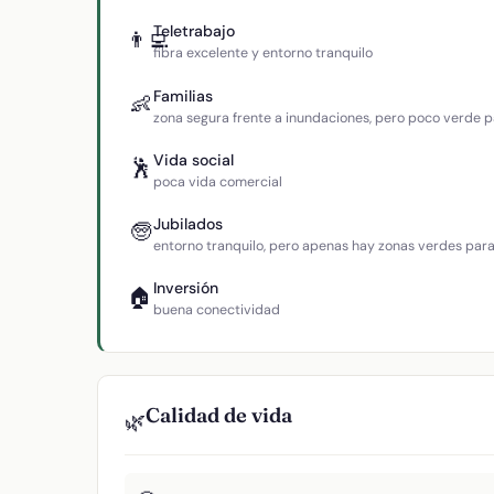
Teletrabajo
👨‍💻
fibra excelente y entorno tranquilo
Familias
👶
zona segura frente a inundaciones, pero poco verde p
Vida social
🕺
poca vida comercial
Jubilados
🧓
entorno tranquilo, pero apenas hay zonas verdes par
Inversión
🏠
buena conectividad
Calidad de vida
🌿