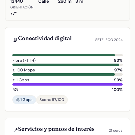
13440
Calle
260 m
8 m
ORIENTACIÓN
77°
Conectividad digital
📡
SETELECO 2024
Fibra (FTTH)
93%
≥ 100 Mbps
97%
≥ 1 Gbps
93%
5G
100%
🚀 1 Gbps
Score: 97/100
Servicios y puntos de interés
📍
21 cerca