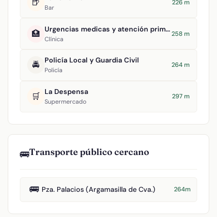
🍺
226 m
Bar
Urgencias medicas y atención primaria
🏥
258 m
Clínica
Policía Local y Guardia Civil
🚔
264 m
Policía
La Despensa
🛒
297 m
Supermercado
Transporte público cercano
🚌
🚌
Pza. Palacios (Argamasilla de Cva.)
264m