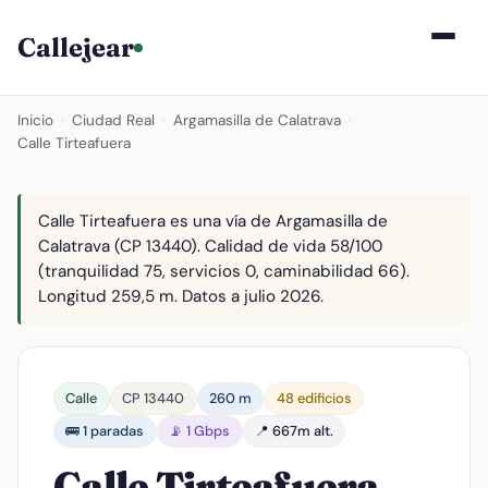
Callejear
Inicio
›
Ciudad Real
›
Argamasilla de Calatrava
›
Calle Tirteafuera
Calle Tirteafuera es una vía de Argamasilla de
Calatrava (CP 13440). Calidad de vida 58/100
(tranquilidad 75, servicios 0, caminabilidad 66).
Longitud 259,5 m. Datos a julio 2026.
Calle
CP 13440
260 m
48 edificios
🚌 1 paradas
📡 1 Gbps
📍 667m alt.
Calle Tirteafuera