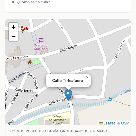
¿Cómo se calcula?
+
−
×
Calle Tirteafuera
Leaflet
|
©
OSM
Ubicación de Calle Tirteafuera en Argamasilla de Calatra
CÓDIGO POSTAL
TIPO DE VÍA
LONGITUD
ANCHO ESTIMADO