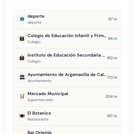
deporte
⚽
97 m
deporte
Colegio de Educación Infantil y Primaria Virgen del Socorro
🏫
86 m
Colegio
Instituto de Educación Secundaria Alonso Quijano
🏫
162 m
Colegio
Ayuntamiento de Argamasilla de Calatrava
🏛️
172 m
Ayuntamiento
Mercado Municipal
🛒
204 m
Supermercado
El Botanico
🍽️
197 m
Restaurante
Bar Oriente