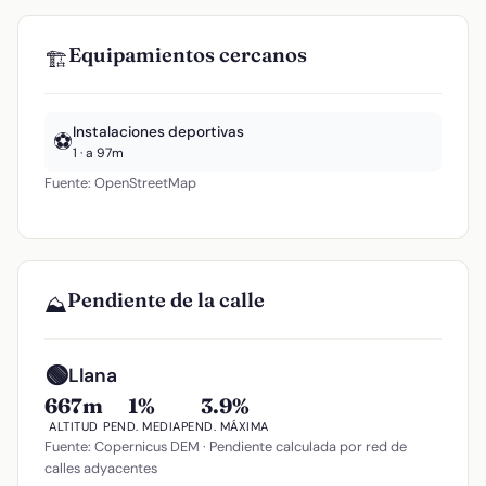
Equipamientos cercanos
🏗️
Instalaciones deportivas
⚽
1 · a 97m
Fuente: OpenStreetMap
Pendiente de la calle
⛰️
🟢
Llana
667m
1%
3.9%
ALTITUD
PEND. MEDIA
PEND. MÁXIMA
Fuente: Copernicus DEM · Pendiente calculada por red de
calles adyacentes