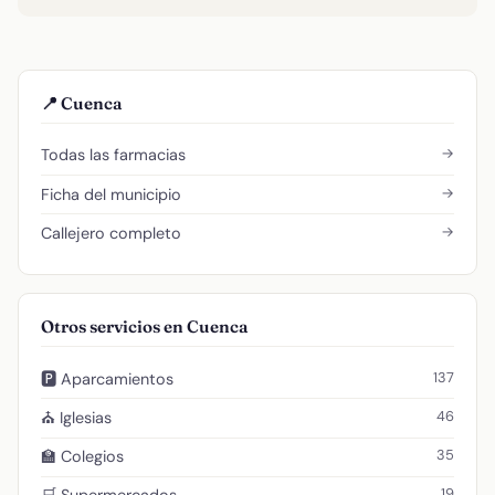
📍 Cuenca
→
Todas las farmacias
→
Ficha del municipio
→
Callejero completo
Otros servicios en Cuenca
137
🅿️ Aparcamientos
46
⛪ Iglesias
35
🏫 Colegios
19