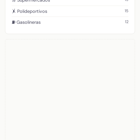
🛒 Supermercados
15
🤸 Polideportivos
12
⛽ Gasolineras