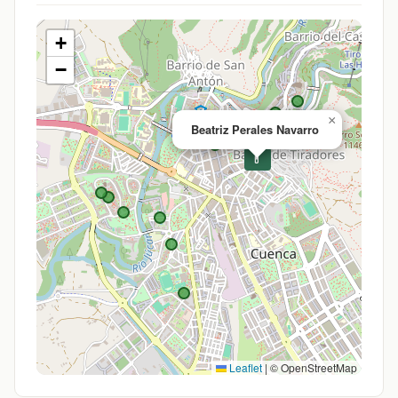
+
−
×
Beatriz Perales Navarro
💊
Leaflet
|
© OpenStreetMap