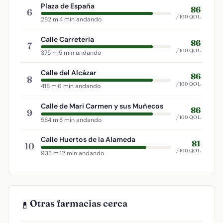
Plaza de España
86
6
/100 QOL
282 m
·
4 min andando
Calle Carreteria
86
7
/100 QOL
375 m
·
5 min andando
Calle del Alcázar
86
8
/100 QOL
418 m
·
6 min andando
Calle de Mari Carmen y sus Muñecos
86
9
/100 QOL
584 m
·
8 min andando
Calle Huertos de la Alameda
81
10
/100 QOL
933 m
·
12 min andando
Otras farmacias cerca
💊