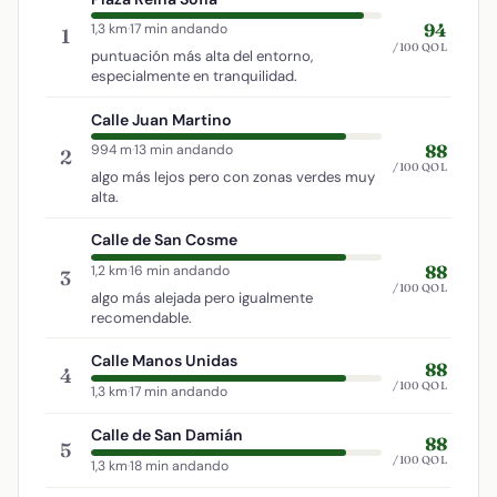
94
1,3 km
·
17 min andando
1
/100 QOL
puntuación más alta del entorno,
especialmente en tranquilidad.
Calle Juan Martino
88
994 m
·
13 min andando
2
/100 QOL
algo más lejos pero con zonas verdes muy
alta.
Calle de San Cosme
88
1,2 km
·
16 min andando
3
/100 QOL
algo más alejada pero igualmente
recomendable.
Calle Manos Unidas
88
4
/100 QOL
1,3 km
·
17 min andando
Calle de San Damián
88
5
/100 QOL
1,3 km
·
18 min andando