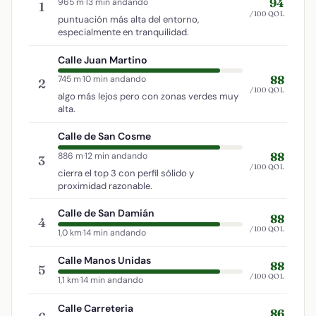
94
965 m
·
13 min andando
1
/100 QOL
puntuación más alta del entorno,
especialmente en tranquilidad.
Calle Juan Martino
88
745 m
·
10 min andando
2
/100 QOL
algo más lejos pero con zonas verdes muy
alta.
Calle de San Cosme
88
886 m
·
12 min andando
3
/100 QOL
cierra el top 3 con perfil sólido y
proximidad razonable.
Calle de San Damián
88
4
/100 QOL
1,0 km
·
14 min andando
Calle Manos Unidas
88
5
/100 QOL
1,1 km
·
14 min andando
Calle Carreteria
86