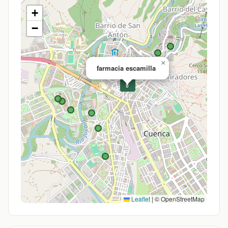
+
−
×
farmacia escamilla
💊
Leaflet
|
© OpenStreetMap