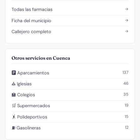
→
Todas las farmacias
→
Ficha del municipio
→
Callejero completo
Otros servicios en Cuenca
137
🅿️ Aparcamientos
46
⛪ Iglesias
35
🏫 Colegios
19
🛒 Supermercados
15
🤸 Polideportivos
12
⛽ Gasolineras