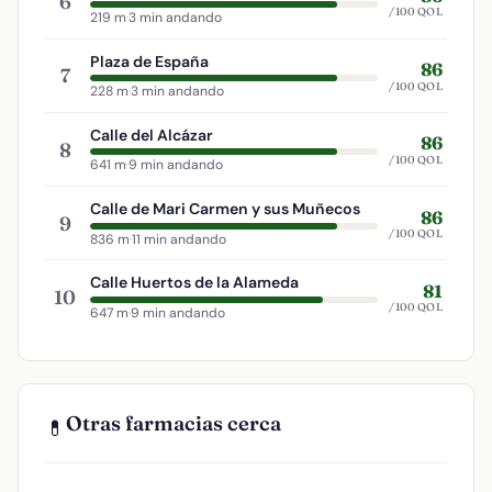
6
/100 QOL
219 m
·
3 min andando
Plaza de España
86
7
/100 QOL
228 m
·
3 min andando
Calle del Alcázar
86
8
/100 QOL
641 m
·
9 min andando
Calle de Mari Carmen y sus Muñecos
86
9
/100 QOL
836 m
·
11 min andando
Calle Huertos de la Alameda
81
10
/100 QOL
647 m
·
9 min andando
Otras farmacias cerca
💊