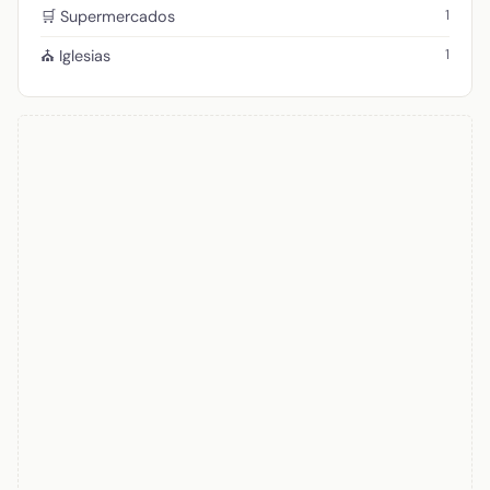
1
🛒 Supermercados
1
⛪ Iglesias