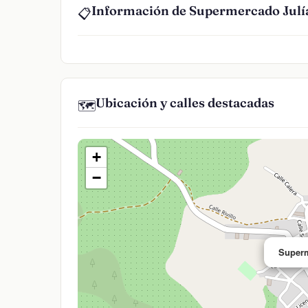
Información de Supermercado Jul
📋
Ubicación y calles destacadas
🗺️
+
−
Superm