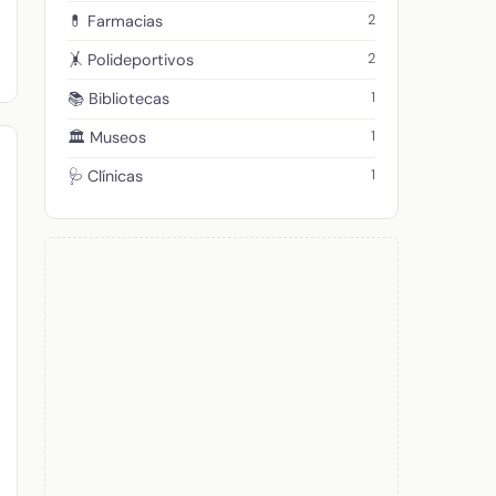
2
💊 Farmacias
2
🤸 Polideportivos
1
📚 Bibliotecas
1
🏛️ Museos
1
🩺 Clínicas