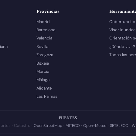
Provincias
Herramient
Madrid
Cobertura fib
Barcelona
Visor inundac
Valencia
Orientación s
iana
Sevilla
¿Dónde vivir?
Zaragoza
Todas las her
Bizkaia
Murcia
Málaga
Alicante
Las Palmas
FUENTES
ortes · Catastro ·
OpenStreetMap
·
MITECO
·
Open-Meteo
·
SETELECO
·
Wi