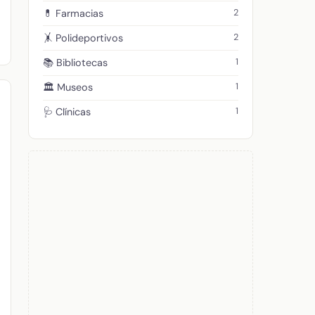
2
💊 Farmacias
2
🤸 Polideportivos
1
📚 Bibliotecas
1
🏛️ Museos
1
🩺 Clínicas