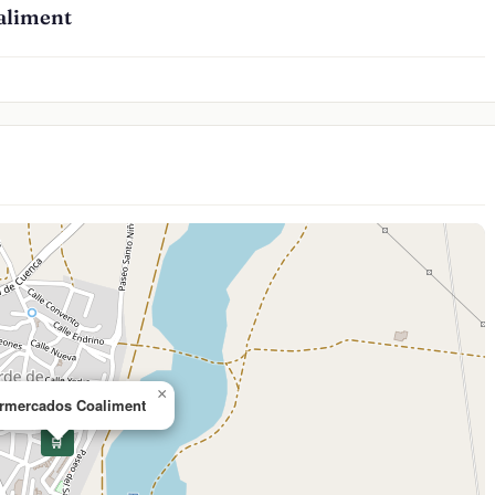
aliment
×
rmercados Coaliment
🛒