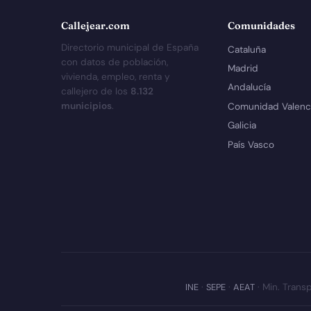
Callejear.com
Comunidades
Directorio municipal de España
Cataluña
con datos de población,
Madrid
vivienda, empleo, renta y
Andalucía
callejero de los
8.132
municipios
.
Comunidad Valenc
Galicia
País Vasco
INE
·
SEPE
·
AEAT
· Min. Transp