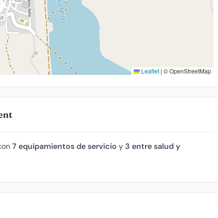
Leaflet
|
© OpenStreetMap
ent
 con
7 equipamientos de servicio
y
3 entre salud y