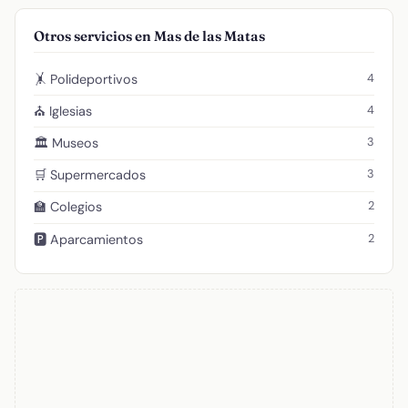
Otros servicios en Mas de las Matas
4
🤸 Polideportivos
4
⛪ Iglesias
3
🏛️ Museos
3
🛒 Supermercados
2
🏫 Colegios
2
🅿️ Aparcamientos