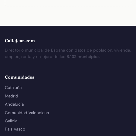
Callejear.com
Directorio municipal de España con datos de población, vivienda,
empleo, renta y callejero de los
8.132 municipios
.
Comunidades
Cataluña
Madrid
Andalucía
Comunidad Valenciana
Galicia
País Vasco