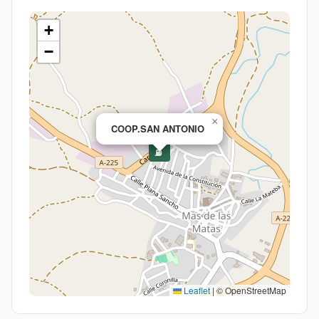
+
−
×
COOP.SAN ANTONIO
⛽
Leaflet
|
© OpenStreetMap