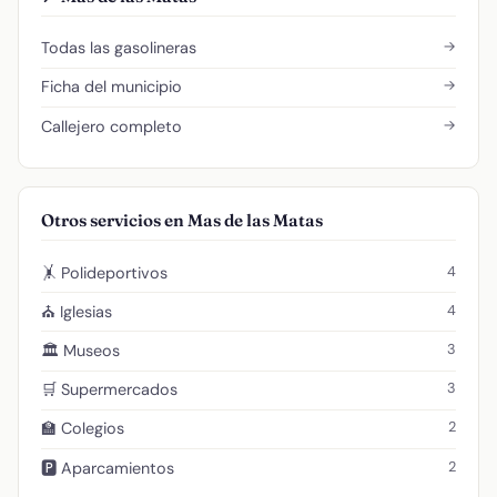
→
Todas las gasolineras
→
Ficha del municipio
→
Callejero completo
Otros servicios en Mas de las Matas
4
🤸 Polideportivos
4
⛪ Iglesias
3
🏛️ Museos
3
🛒 Supermercados
2
🏫 Colegios
2
🅿️ Aparcamientos