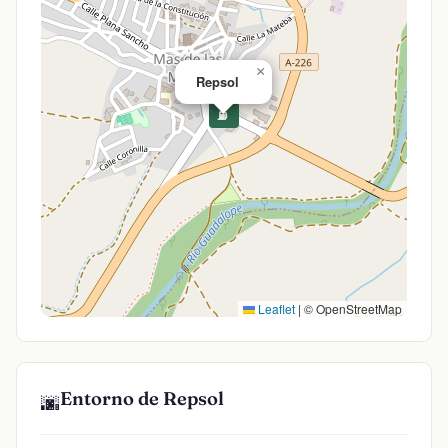
×
Repsol
⛽
Leaflet
|
© OpenStreetMap
Entorno de Repsol
🌆