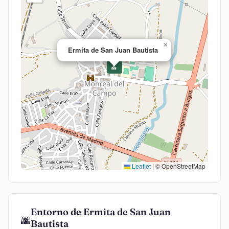
×
Ermita de San Juan Bautista
⛪
Leaflet
|
© OpenStreetMap
Entorno de Ermita de San Juan
🌆
Bautista