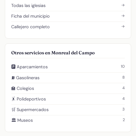
→
Todas las iglesias
→
Ficha del municipio
→
Callejero completo
Otros servicios en Monreal del Campo
10
🅿️ Aparcamientos
8
⛽ Gasolineras
4
🏫 Colegios
4
🤸 Polideportivos
3
🛒 Supermercados
2
🏛️ Museos