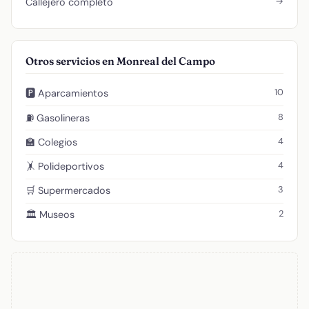
→
Callejero completo
Otros servicios en Monreal del Campo
10
🅿️ Aparcamientos
8
⛽ Gasolineras
4
🏫 Colegios
4
🤸 Polideportivos
3
🛒 Supermercados
2
🏛️ Museos