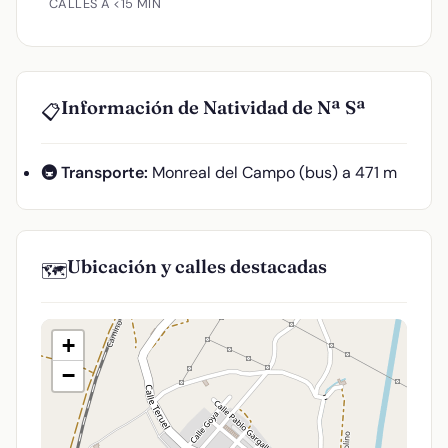
CALLES A <15 MIN
Información de Natividad de Nª Sª
📋
🚇 Transporte:
Monreal del Campo (bus) a 471 m
Ubicación y calles destacadas
🗺️
+
−