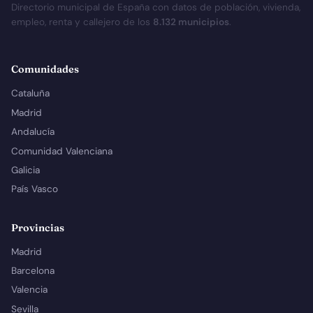
Directorio municipal de España con datos de población, vivienda,
empleo, renta y callejero de los
8.132 municipios
.
Comunidades
Cataluña
Madrid
Andalucía
Comunidad Valenciana
Galicia
País Vasco
Provincias
Madrid
Barcelona
Valencia
Sevilla