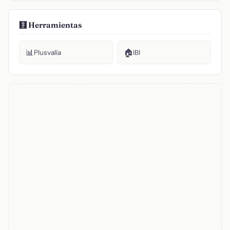
🧮 Herramientas
📊
🏠
Plusvalía
IBI