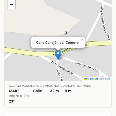
−
×
Calle Callejón del Concejo
Leaflet
|
©
OSM
Ubicación de Calle Callejón del Concejo en Agudo, Ciudad 
CÓDIGO POSTAL
TIPO DE VÍA
LONGITUD
ANCHO ESTIMADO
13410
Calle
32 m
8 m
ORIENTACIÓN
23°