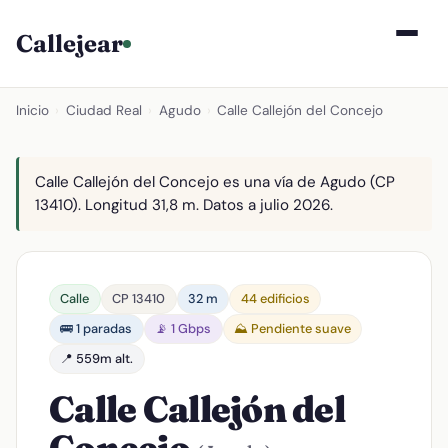
Callejear
Inicio
›
Ciudad Real
›
Agudo
›
Calle Callejón del Concejo
Calle Callejón del Concejo es una vía de Agudo (CP
13410). Longitud 31,8 m. Datos a julio 2026.
Calle
CP 13410
32 m
44 edificios
🚌 1 paradas
📡 1 Gbps
⛰️ Pendiente suave
📍 559m alt.
Calle Callejón del