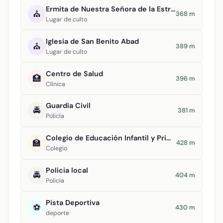
Ermita de Nuestra Señora de la Estrella
⛪
368 m
Lugar de culto
Iglesia de San Benito Abad
⛪
389 m
Lugar de culto
Centro de Salud
🏥
396 m
Clínica
Guardia Civil
🚔
381 m
Policía
Colegio de Educación Infantil y Primaria Virgen de la Estrella
🏫
428 m
Colegio
Policia local
🚔
404 m
Policía
Pista Deportiva
⚽
430 m
deporte