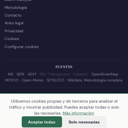
Metodología
Contacto
Aviso legal
Privacidad
Cookies
Configurar cookies
FUENTES
INE
·
SEPE
·
AEAT
· Min. Transportes · Catastro ·
OpenStreetMap
·
MITECO
·
Open-Meteo
·
SETELECO
·
Wikidata
.
Metodología completa
.
© 2026 Callejear.com — Directorio municipal de España con datos
abiertos. Desarrollado y mantenido por
Yoel Castaño
.
Utilizamos cookies propias y de terceros para analizar el
tráfico y mostrar publicidad. Puedes aceptar todas o solo
Última actualización de esta página:
10 de julio de 2026
·
Cómo
las necesarias.
Más información
calculamos los datos
Aceptar todas
Solo necesarias