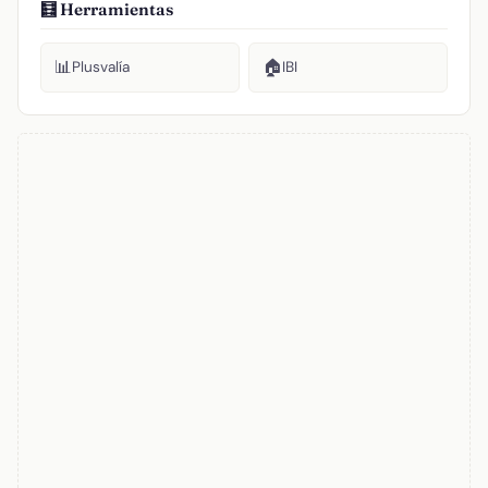
🧮 Herramientas
📊
🏠
Plusvalía
IBI