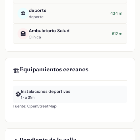
deporte
⚽
434 m
deporte
Ambulatorio Salud
🏥
612 m
Clínica
Equipamientos cercanos
🏗️
Instalaciones deportivas
⚽
1 · a 31m
Fuente: OpenStreetMap
Pendiente de la calle