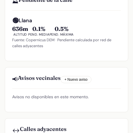
⛰️
🟢
Llana
636m
0.1%
0.5%
ALTITUD
PEND. MEDIA
PEND. MÁXIMA
Fuente: Copernicus DEM · Pendiente calculada por red de
calles adyacentes
Avisos vecinales
📢
+ Nuevo aviso
Avisos no disponibles en este momento.
Calles adyacentes
↔️