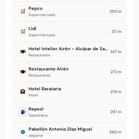
Pepco
🛒
250 m
Supermercado
Lidl
🛒
217 m
Supermercado
Hotel Intelier Airén - Alcázar de San Juan
🍽️
247 m
Restaurante
Restaurante Airén
🍽️
272 m
Restaurante
Hotel Barataria
🏨
274 m
Hotel
Repsol
⛽
297 m
Gasolinera
Pabellón Antonio Díaz Miguel
⚽
360 m
deporte