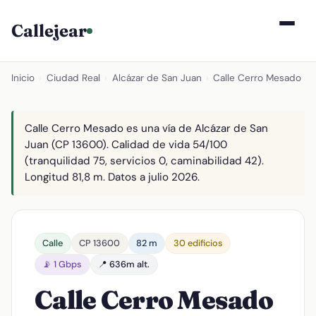
Callejear
Inicio
›
Ciudad Real
›
Alcázar de San Juan
›
Calle Cerro Mesado
Calle Cerro Mesado es una vía de Alcázar de San
Juan (CP 13600). Calidad de vida 54/100
(tranquilidad 75, servicios 0, caminabilidad 42).
Longitud 81,8 m. Datos a julio 2026.
Calle
CP 13600
82 m
30 edificios
📡 1 Gbps
📍 636m alt.
Calle Cerro Mesado