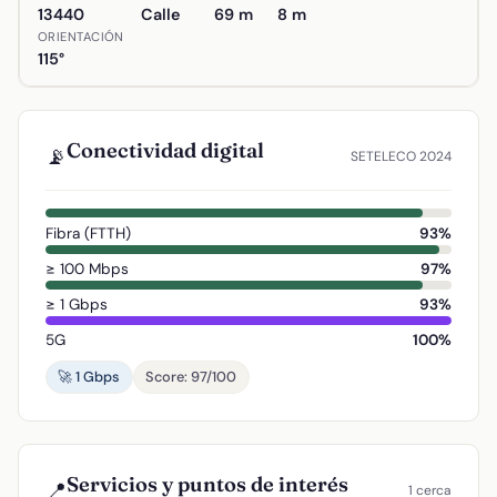
13440
Calle
69 m
8 m
ORIENTACIÓN
115°
Conectividad digital
📡
SETELECO 2024
Fibra (FTTH)
93%
≥ 100 Mbps
97%
≥ 1 Gbps
93%
5G
100%
🚀 1 Gbps
Score: 97/100
Servicios y puntos de interés
📍
1 cerca