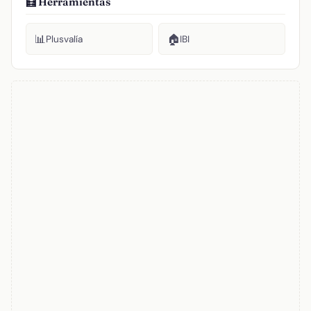
🧮 Herramientas
📊
🏠
Plusvalía
IBI