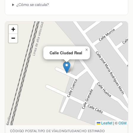
¿Cómo se calcula?
+
−
×
Calle Ciudad Real
Leaflet
|
©
OSM
Ubicación de Calle Ciudad Real en Argamasilla de Calatrav
CÓDIGO POSTAL
TIPO DE VÍA
LONGITUD
ANCHO ESTIMADO