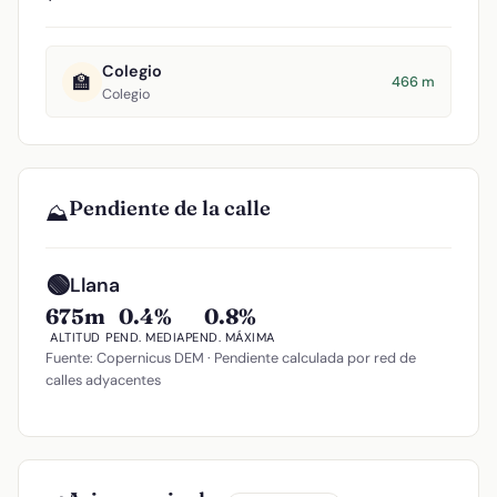
Colegio
🏫
466 m
Colegio
Pendiente de la calle
⛰️
🟢
Llana
675m
0.4%
0.8%
ALTITUD
PEND. MEDIA
PEND. MÁXIMA
Fuente: Copernicus DEM · Pendiente calculada por red de
calles adyacentes